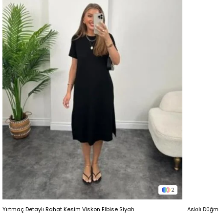
2
Yırtmaç Detaylı Rahat Kesim Viskon Elbise Siyah
Askılı Düğm