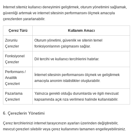
İnternet sitemiz kullanıcı deneyimini geliştirmek, oturum yönetimini sağlamak,
güvenliği artırmak ve internet sitesinin performansını ölçmek amacıyla
çerezlerden yararlanabilir.
Çerez Türü
Kullanım Amacı
Zorunlu
Oturum yönetimi, güvenlik ve sitenin temel
Çerezler
fonksiyonlarının çalışmasını sağlar.
Fonksiyonel
Dil tercihi ve kullanıcı tercihlerini hatırlar.
Çerezler
Performans /
İnternet sitesinin performansını ölçmek ve geliştirmek
Analitik
amacıyla anonim istatistikler oluşturabilir.
Çerezleri
Pazarlama
Yalnızca gerekli olduğu durumlarda ve ilgili mevzuat
Çerezleri
kapsamında açık rıza verilmesi halinde kullanılabilir.
6. Çerezlerin Yönetimi
Çerez tercihlerinizi internet tarayıcınızın ayarları üzerinden değiştirebilir,
mevcut çerezleri silebilir veya çerez kullanımını tamamen engelleyebilirsiniz.