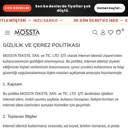
Son bedenlerde fiyatlar çok
Hemen keşfet
→
SON BEDENLER
düştü.
TLU MÜŞTERİ
— HIZLI KARGO —
30 GÜN ÜCRETSİZ İADE
— KA
0
GİZLİLİK VE ÇEREZ POLİTİKASI
MOSSTA TEKSTİL SAN. ve TİC. LTD. ŞTİ. olarak internet sitemizi ziyaret eden
kullanıcılarımızın gizliliğini önemsiyoruz. Bu politika; internet sitemizi ziyaret
ettiğinizde kişisel verilerinizin korunmasına, çerez (cookie) kullanımına ve bilgi
güvenliği uygulamalarımıza ilişkin esasları açıklamak amacıyla hazırlanmıştır.
1. Kapsam
Bu politika MOSSTA TEKSTİL SAN. ve TİC. LTD. ŞTİ. tarafından işletilen
internet sitesi, mobil uyumlu sayfalar, kullanıcı hesapları, iletişim formları ve
internet sitesi üzerinden sunulan hizmetler için geçerlidir.
2. Toplanan Bilgiler
İnternet sitemizi kullanmanız sırasında; ad-soyad, telefon numarası, e-posta