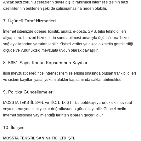
Ancak bazı zorunlu çerezlerin devre dışı bırakılması internet sitesinin bazı
özelliklerinin beklenen şekilde çalışmamasına neden olabilir.
7. Üçüncü Taraf Hizmetleri
İnternet sitemizde ödeme, lojistik, analiz, e-posta, SMS, bilgi teknolojileri
altyapısı ve benzeri hizmetlerin sunulabilmesi amacıyla üçüncü taraf hizmet
sağlayıcılarından yararlanılabilir. Kişisel veriler yalnızca hizmetin gerektirdiği
ölçüde ve yürürlükteki mevzuata uygun olarak paylaşılır.
8. 5651 Sayılı Kanun Kapsamında Kayıtlar
İlgili mevzuat gereğince internet sitemize erişim sırasında oluşan trafik bilgileri
ve sistem kayıtları yasal yükümlülükler kapsamında saklanabilmektedir.
9. Politika Güncellemeleri
MOSSTA TEKSTİL SAN. ve TİC. LTD. ŞTİ., bu politikayı yürürlükteki mevzuat
veya operasyonel ihtiyaçlar doğrultusunda güncelleyebilir. Güncel metin
internet sitesinde yayımlandığı tarihten itibaren geçerli olur.
10. İletişim
MOSSTA TEKSTİL SAN. ve TİC. LTD. ŞTİ.