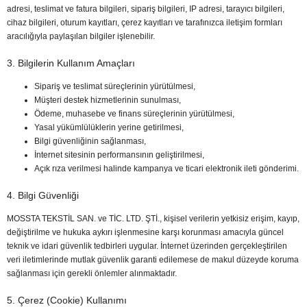
adresi, teslimat ve fatura bilgileri, sipariş bilgileri, IP adresi, tarayıcı bilgileri,
cihaz bilgileri, oturum kayıtları, çerez kayıtları ve tarafınızca iletişim formları
aracılığıyla paylaşılan bilgiler işlenebilir.
3. Bilgilerin Kullanım Amaçları
Sipariş ve teslimat süreçlerinin yürütülmesi,
Müşteri destek hizmetlerinin sunulması,
Ödeme, muhasebe ve finans süreçlerinin yürütülmesi,
Yasal yükümlülüklerin yerine getirilmesi,
Bilgi güvenliğinin sağlanması,
İnternet sitesinin performansının geliştirilmesi,
Açık rıza verilmesi halinde kampanya ve ticari elektronik ileti gönderimi.
4. Bilgi Güvenliği
MOSSTA TEKSTİL SAN. ve TİC. LTD. ŞTİ., kişisel verilerin yetkisiz erişim, kayıp,
değiştirilme ve hukuka aykırı işlenmesine karşı korunması amacıyla güncel
teknik ve idari güvenlik tedbirleri uygular. İnternet üzerinden gerçekleştirilen
veri iletimlerinde mutlak güvenlik garanti edilemese de makul düzeyde koruma
sağlanması için gerekli önlemler alınmaktadır.
5. Çerez (Cookie) Kullanımı