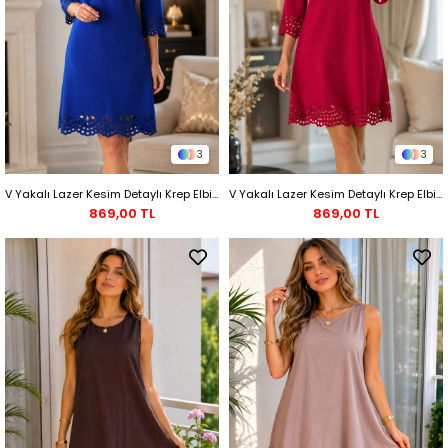
3
3
V Yakalı Lazer Kesim Detaylı Krep Elbise - Saks
V Yakalı Lazer Kesim Detaylı Krep Elbise - Kırmızı
869,00 TL
869,00 TL