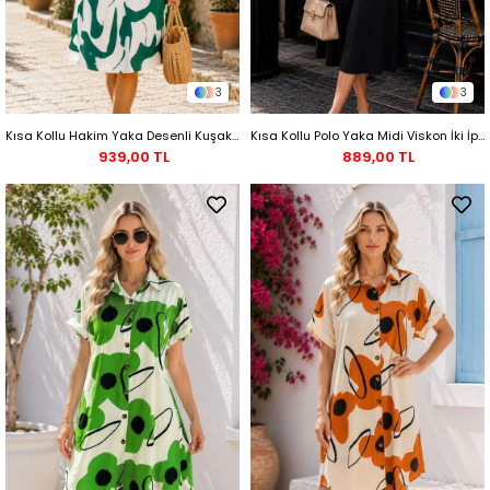
3
3
Kısa Kollu Hakim Yaka Desenli Kuşaklı Midi Süprem Elbise - Yeşil
Kısa Kollu Polo Yaka Midi Viskon İki İplik Elbise - Siyah
939,00 TL
889,00 TL