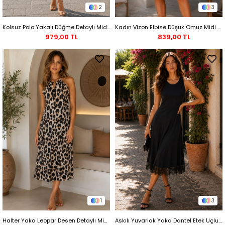
2
3
Kolsuz Polo Yakalı Düğme Detaylı Midi Elbise - Bordo
Kadın Vizon Elbise Düşük Omuz Midi Beli Lastikli Viskon
979,00 TL
839,00 TL
1
3
Halter Yaka Leopar Desen Detaylı Midi Süprem Elbise - Leopar
Askılı Yuvarlak Yaka Dantel Etek Uçlu Midi Elbise - Siyah