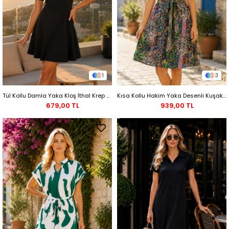
1
3
Tül Kollu Damla Yaka Kloş İthal Krep Elbise - Siyah
Kısa Kollu Hakim Yaka Desenli Kuşaklı Midi Süprem Elbise - Mavi
679,00 TL
939,00 TL