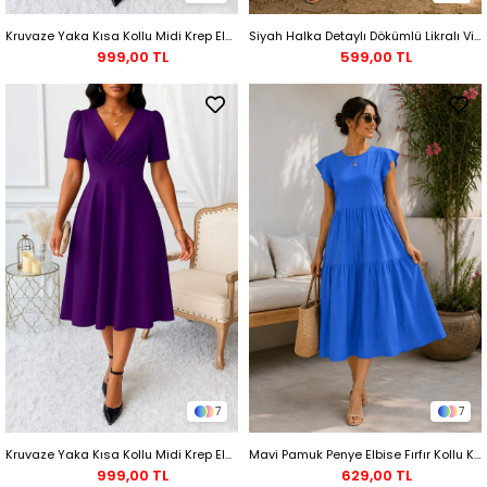
Kruvaze Yaka Kısa Kollu Midi Krep Elbise - Siyah
Siyah Halka Detaylı Dökümlü Likralı Viskon Elbise
999,00 TL
599,00 TL
7
7
Kruvaze Yaka Kısa Kollu Midi Krep Elbise - Mor
Mavi Pamuk Penye Elbise Fırfır Kollu Katlı Midi
999,00 TL
629,00 TL