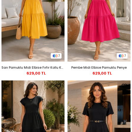
7
7
Sarı Pamuklu Midi Elbise Fırfır Kollu Katlı Penye
Pembe Midi Elbise Pamuklu Penye
629,00 TL
629,00 TL