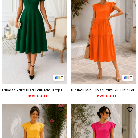
7
7
Kruvaze Yaka Kısa Kollu Midi Krep Elbise - Yeşil
Turuncu Midi Elbise Pamuklu Fırfır Kollu
999,00 TL
629,00 TL