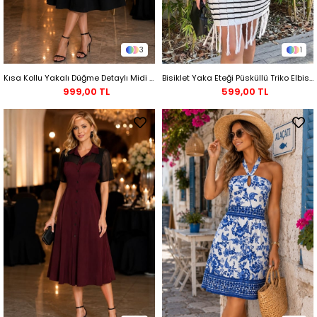
3
1
Kısa Kollu Yakalı Düğme Detaylı Midi Krep Elbise - Siyah
Bisiklet Yaka Eteği Püsküllü Triko Elbise Beyaz
999,00 TL
599,00 TL