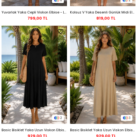
6
2
Yuvarlak Yaka Cepli Viskon Elbise - Lacivert
Kolsuz V Yaka Desenli Günlük Midi Elbise - Mavi
799,00 TL
819,00 TL
2
3
Basic Bisiklet Yaka Uzun Viskon Elbise - Siyah
Basic Bisiklet Yaka Uzun Viskon Elbise - Bej
929,00 TL
929,00 TL