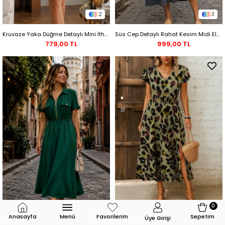
2
3
Kruvaze Yaka Düğme Detaylı Mini İthal Krep Elbise - Hardal
Süs Cep Detaylı Rahat Kesim Midi Elbise - Gri
779,00 TL
999,00 TL
0
3
2
Anasayfa
Menü
Favorilerim
Sepetim
Üye Girişi