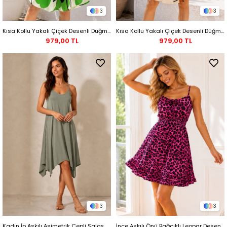
3
3
Kısa Kollu Yakalı Çiçek Desenli Düğmeli Süprem Elbise - Yeşil
Kısa Kollu Yakalı Çiçek Desenli Düğmeli Süprem Elbise - Turuncu
979,00 TL
979,00 TL
3
3
Kadın İp Askılı Asimetrik Cepli Salaş Viskon Yazlık Elbise – Haki
İnce Askılı Önü Bağcıklı Leopar Desenli Volanlı Süprem Elbise - Mor