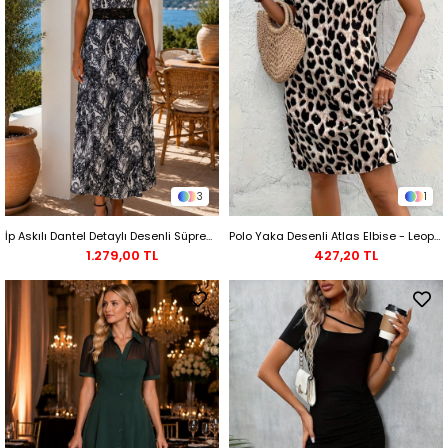
3
1
İp Askılı Dantel Detaylı Desenli Süprem Maxi Elbise - Siyah
Polo Yaka Desenli Atlas Elbise - Leopar
1.279,00 TL
427,20 TL