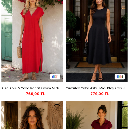
1
1
Kısa Kollu V Yaka Rahat Kesim Midi Viskon Elbise - Kırmızı
Yuvarlak Yaka Askılı Midi Kloş Krep Elbise - Siyah
769,00 TL
779,00 TL