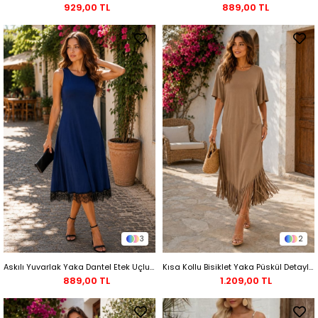
929,00 TL
889,00 TL
3
2
Askılı Yuvarlak Yaka Dantel Etek Uçlu Midi Elbise - Lacivert
Kısa Kollu Bisiklet Yaka Püskül Detaylı Viskon Midi Elbise - Taba
889,00 TL
1.209,00 TL