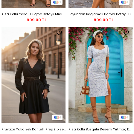
3
1
Kısa Kollu Yakalı Düğme Detaylı Midi Krep Elbise - Bordo
Boyundan Bağlamalı Damla Detaylı Desenli Süprem Mini Elbise - Mavi
999,00 TL
899,00 TL
1
1
Kruvaze Yaka Beli Dantelli Krep Elbise Siyah
Kısa Kollu Büzgülü Desenli Yırtmaç Detaylı Midi Elbise - Beyaz