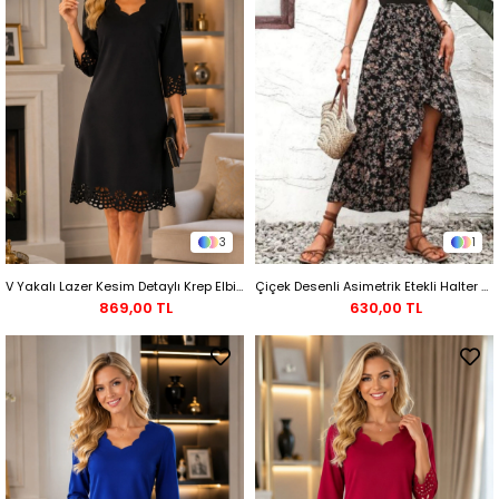
3
1
V Yakalı Lazer Kesim Detaylı Krep Elbise - Siyah
Çiçek Desenli Asimetrik Etekli Halter Yaka Elbise - Siyah
869,00 TL
630,00 TL