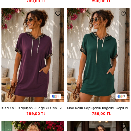
789,00 TL
290,00 TL
3
3
Kısa Kollu Kapüşonlu Bağcıklı Cepli Viskon İki İplik Elbise - Bordo
Kısa Kollu Kapüşonlu Bağcıklı Cepli Viskon İki İplik Elbise - Yeşil
789,00 TL
789,00 TL