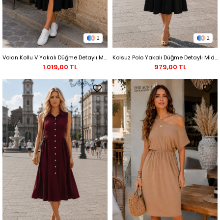
2
2
Volan Kollu V Yakalı Düğme Detaylı Midi Boy Elbise - Siyah
Kolsuz Polo Yakalı Düğme Detaylı Midi Elbise - Siyah
1.019,00 TL
979,00 TL