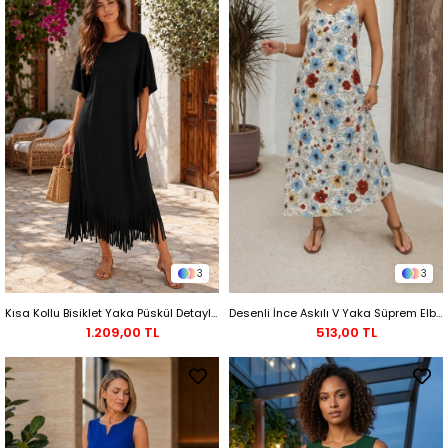
3
3
Kısa Kollu Bisiklet Yaka Püskül Detaylı Viskon Midi Elbise - Siyah
Desenli İnce Askılı V Yaka Süprem Elbise - Pudra
1.209,00 TL
513,00 TL