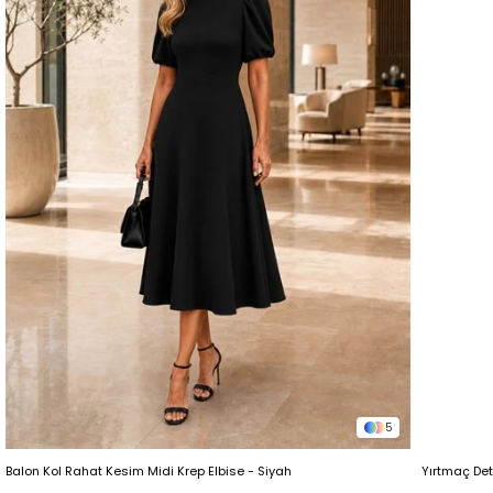
5
Balon Kol Rahat Kesim Midi Krep Elbise - Siyah
Yırtmaç Det