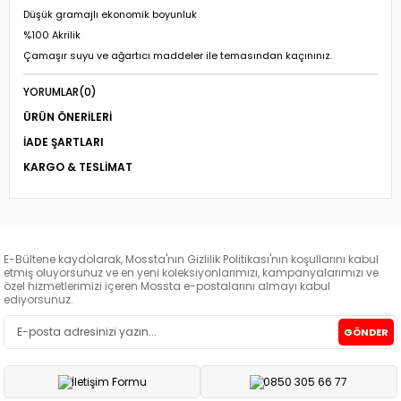
Düşük gramajlı ekonomik boyunluk
%100 Akrilik
Çamaşır suyu ve ağartıcı maddeler ile temasından kaçınınız.
YORUMLAR
(0)
ÜRÜN ÖNERILERI
İADE ŞARTLARI
KARGO & TESLIMAT
E-Bültene kaydolarak, Mossta'nın Gizlilik Politikası'nın koşullarını kabul
etmiş oluyorsunuz ve en yeni koleksiyonlarımızı, kampanyalarımızı ve
özel hizmetlerimizi içeren Mossta e-postalarını almayı kabul
ediyorsunuz.
GÖNDER
İletişim Formu
0850 305 66 77