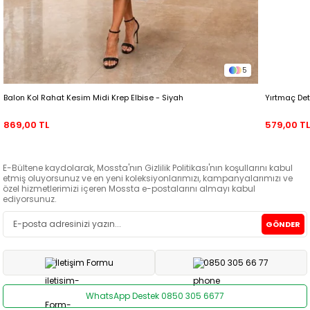
5
Balon Kol Rahat Kesim Midi Krep Elbise - Siyah
Yırtmaç Det
869,00 TL
579,00 T
E-Bültene kaydolarak, Mossta'nın Gizlilik Politikası'nın koşullarını kabul
etmiş oluyorsunuz ve en yeni koleksiyonlarımızı, kampanyalarımızı ve
özel hizmetlerimizi içeren Mossta e-postalarını almayı kabul
ediyorsunuz.
GÖNDER
İletişim Formu
0850 305 66 77
WhatsApp Destek 0850 305 6677