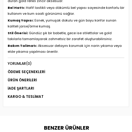
duran gold renkli zincir aksesuar.
Bel Hattı:
Hafif lastikli veya dökümlü bel yapısı sayesinde konforlu bir
kullanım ve kum saati görünümü sağlar.
Kumaş Yapısı:
Esnek, yumuşak dokulu ve gün boyu konfor sunan
kaliteli jarse/örme kumaş.
Stil Önerisi:
Gündüz şık bir babetle, gece ise stilettolar ve gold
takılarla tamamlayarak zahmetsiz bir zarafet oluşturabilirsiniz.
Bakım Talimatı:
Aksesuar detayını korumak için narin yıkama veya
elde yıkama yapılması önerilir.
YORUMLAR
(0)
ÖDEME SEÇENEKLERI
ÜRÜN ÖNERILERI
İADE ŞARTLARI
KARGO & TESLIMAT
BENZER ÜRÜNLER