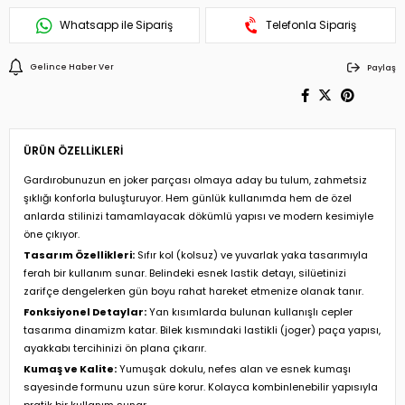
Whatsapp ile Sipariş
Telefonla Sipariş
Gelince Haber Ver
Paylaş
ÜRÜN ÖZELLIKLERI
Gardırobunuzun en joker parçası olmaya aday bu tulum, zahmetsiz
şıklığı konforla buluşturuyor. Hem günlük kullanımda hem de özel
anlarda stilinizi tamamlayacak dökümlü yapısı ve modern kesimiyle
öne çıkıyor.
Tasarım Özellikleri:
Sıfır kol (kolsuz) ve yuvarlak yaka tasarımıyla
ferah bir kullanım sunar. Belindeki esnek lastik detayı, silüetinizi
zarifçe dengelerken gün boyu rahat hareket etmenize olanak tanır.
Fonksiyonel Detaylar:
Yan kısımlarda bulunan kullanışlı cepler
tasarıma dinamizm katar. Bilek kısmındaki lastikli (joger) paça yapısı,
ayakkabı tercihinizi ön plana çıkarır.
Kumaş ve Kalite:
Yumuşak dokulu, nefes alan ve esnek kumaşı
sayesinde formunu uzun süre korur. Kolayca kombinlenebilir yapısıyla