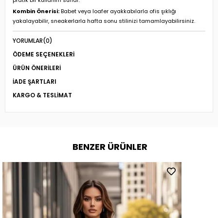
pratik bir kullanım sunar.
Kombin Önerisi:
Babet veya loafer ayakkabılarla ofis şıklığı
yakalayabilir, sneakerlarla hafta sonu stilinizi tamamlayabilirsiniz.
YORUMLAR
(0)
ÖDEME SEÇENEKLERI
ÜRÜN ÖNERILERI
İADE ŞARTLARI
KARGO & TESLIMAT
BENZER ÜRÜNLER