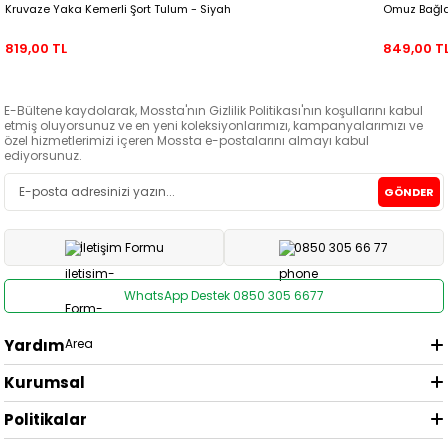
Kruvaze Yaka Kemerli Şort Tulum - Siyah
Omuz Bağlam
819,00 TL
849,00 T
E-Bültene kaydolarak, Mossta'nın Gizlilik Politikası'nın koşullarını kabul
etmiş oluyorsunuz ve en yeni koleksiyonlarımızı, kampanyalarımızı ve
özel hizmetlerimizi içeren Mossta e-postalarını almayı kabul
ediyorsunuz.
GÖNDER
İletişim Formu
0850 305 66 77
WhatsApp Destek 0850 305 6677
Yardım
Kurumsal
Politikalar