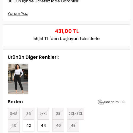
30 Gün İçinde Ücretsiz İade Garantisi!
Yorum Yaz
431,00 TL
56,51 TL
'den başlayan taksitlerle
Ürünün Diğer Renkleri:
Beden
Bedenimi Bul
S-M
36
L-XL
38
2XL-3XL
40
42
44
46
48