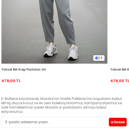
5
Yüksel Bel Krep Pantolon Gri
Yüksel Bel 
479,00 TL
479,00 T
E-Bültene kaydolarak, Mossta'nın Gizlilik Politikası'nın koşullarını kabul
etmiş oluyorsunuz ve en yeni koleksiyonlarımızı, kampanyalarımızı ve
özel hizmetlerimizi içeren Mossta e-postalarını almayı kabul
ediyorsunuz.
GÖNDER