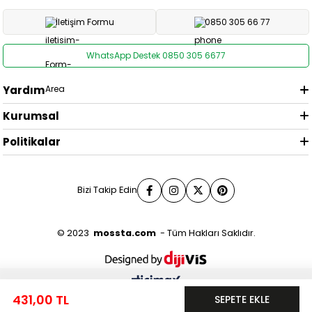
İletişim Formu
0850 305 66 77
WhatsApp Destek 0850 305 6677
Yardım
Kurumsal
Politikalar
Bizi Takip Edin
© 2023
mossta.com
- Tüm Hakları Saklıdır.
0
431,00 TL
Anasayfa
Menü
Favorilerim
Sepetim
Üye Girişi