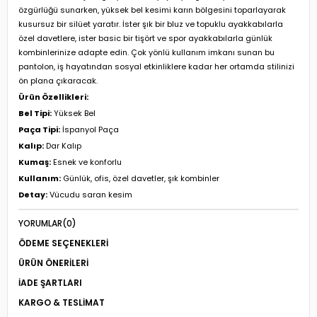
özgürlüğü sunarken, yüksek bel kesimi karın bölgesini toparlayarak
kusursuz bir silüet yaratır. İster şık bir bluz ve topuklu ayakkabılarla
özel davetlere, ister basic bir tişört ve spor ayakkabılarla günlük
kombinlerinize adapte edin. Çok yönlü kullanım imkanı sunan bu
pantolon, iş hayatından sosyal etkinliklere kadar her ortamda stilinizi
ön plana çıkaracak.
Ürün Özellikleri:
Bel Tipi:
Yüksek Bel
Paça Tipi:
İspanyol Paça
Kalıp:
Dar Kalıp
Kumaş:
Esnek ve konforlu
Kullanım:
Günlük, ofis, özel davetler, şık kombinler
Detay:
Vücudu saran kesim
YORUMLAR
(0)
ÖDEME SEÇENEKLERI
ÜRÜN ÖNERILERI
İADE ŞARTLARI
KARGO & TESLIMAT