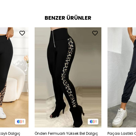
BENZER ÜRÜNLER
1
1
taylı Dalgıç
Önden Fermuarlı Yüksek Bel Dalgıç
Paçası Lastikli 