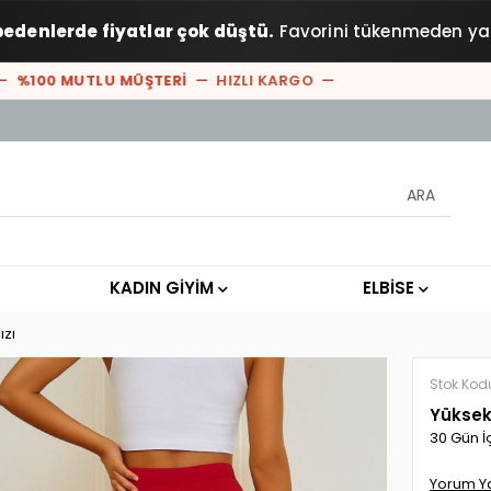
bedenlerde fiyatlar çok düştü.
Favorini tükenmeden ya
100 MUTLU MÜŞTERİ
— HIZLI KARGO —
KADIN GİYİM
ELBİSE
ızı
Stok Kod
Yüksek 
30 Gün İ
Yorum Y