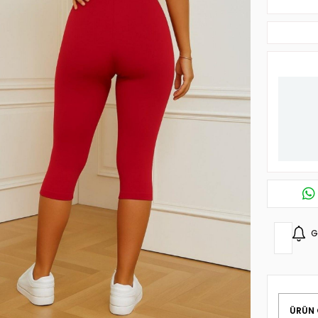
G
ÜRÜN 