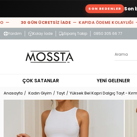
Son 
SON BEDENLER
—
30 GÜN ÜCRETSİZ İADE
— KAPIDA ÖDEME KOLAYLIĞI —
%
Yardım
Kolay İade
Sipariş Takip
0850 305 66 77
ÇOK SATANLAR
YENİ GELENLER
Anasayfa
Kadın Giyim
Tayt
Yüksek Bel Kapri Dalgıç Tayt - Kırm