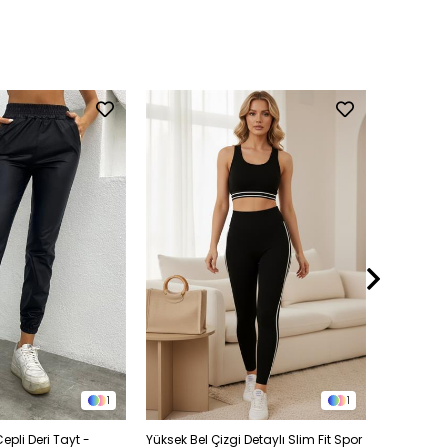
1
1
Cepli Deri Tayt -
Yüksek Bel Çizgi Detaylı Slim Fit Spor
Yüksek Bel