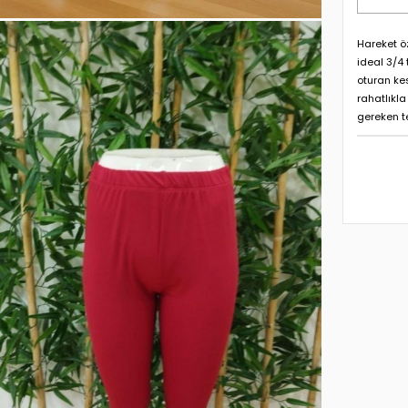
Hareket ö
ideal 3/4
oturan ke
rahatlıkl
gereken t