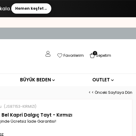
kala.
Hemen keşfet
→
0
Favorilerim
Sepetim
BÜYÜK BEDEN
OUTLET
< < Önceki Sayfaya Dön
u
(JS87153-KIRMIZI)
Bel Kapri Dalgıç Tayt - Kırmızı
çinde Ücretsiz İade Garantisi!
az