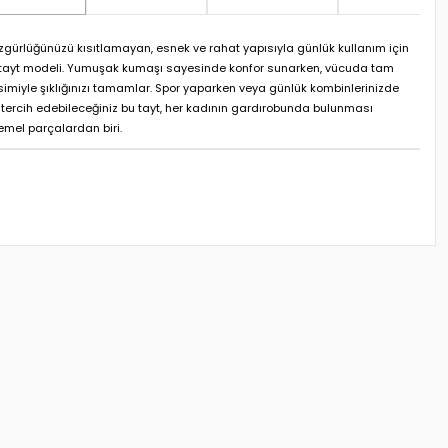
zgürlüğünüzü kısıtlamayan, esnek ve rahat yapısıyla günlük kullanım için
 tayt modeli. Yumuşak kumaşı sayesinde konfor sunarken, vücuda tam
simiyle şıklığınızı tamamlar. Spor yaparken veya günlük kombinlerinizde
a tercih edebileceğiniz bu tayt, her kadının gardırobunda bulunması
emel parçalardan biri.