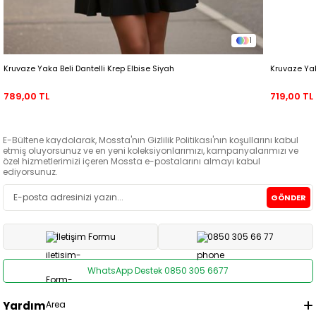
1
Kruvaze Yaka Beli Dantelli Krep Elbise Siyah
Kruvaze Ya
789,00 TL
719,00 TL
E-Bültene kaydolarak, Mossta'nın Gizlilik Politikası'nın koşullarını kabul
etmiş oluyorsunuz ve en yeni koleksiyonlarımızı, kampanyalarımızı ve
özel hizmetlerimizi içeren Mossta e-postalarını almayı kabul
ediyorsunuz.
GÖNDER
İletişim Formu
0850 305 66 77
WhatsApp Destek 0850 305 6677
Yardım