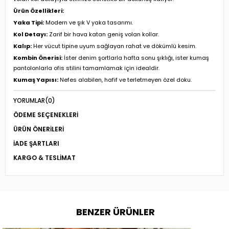
Ürün Özellikleri:
Yaka Tipi:
Modern ve şık V yaka tasarımı.
Kol Detayı:
Zarif bir hava katan geniş volan kollar.
Kalıp:
Her vücut tipine uyum sağlayan rahat ve dökümlü kesim.
Kombin Önerisi:
İster denim şortlarla hafta sonu şıklığı, ister kumaş
pantolonlarla ofis stilini tamamlamak için idealdir.
Kumaş Yapısı:
Nefes alabilen, hafif ve terletmeyen özel doku.
YORUMLAR
(0)
ÖDEME SEÇENEKLERI
ÜRÜN ÖNERILERI
İADE ŞARTLARI
KARGO & TESLIMAT
BENZER ÜRÜNLER