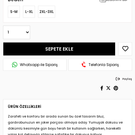
S-M
L-XL
2XL-3XL
Whatsapp ile Sipariş
Telefonla Sipariş
Paylaş
ÜRÜN ÖZELLIKLERI
Zarafeti ve konforu bir arada sunan bu özel tasarım bluz,
gardırobunuzun en joker parçası olmaya aday. Yumuşak dokusu ve
dökümlü kesimiyle gün boyu ferah bir kullanım sağlarken, hareketli
volan kol detayıyla stilinize sofistike bir dokunuş katıyor.