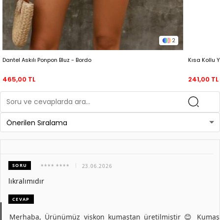
2
Dantel Askılı Ponpon Bluz - Bordo
Kısa Kollu 
465,00 TL
241,00 TL
SORU
**** ****
23.06.2026
lıkralımıdır
CEVAP
Merhaba, Ürünümüz viskon kumaştan üretilmiştir 😊 Kumaş