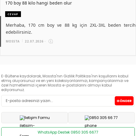
170 boy 88 kilo hangi beden olur
CEVAP
Merhaba, 170 cm boy ve 88 kg için 2XL-3XL beden tercih
edebilirsiniz.
MOSSTA
22.07.2026
·
E-Bültene kaydolarak, Mossta'nın Gizlilik Politikası'nın koşullarını kabul
etmiş oluyorsunuz ve en yeni koleksiyonlarımızı, kampanyalarımızı ve
özel hizmetlerimizi içeren Mossta e-postalarını almayı kabul
ediyorsunuz.
GÖNDER
İletişim Formu
0850 305 66 77
WhatsApp Destek 0850 305 6677