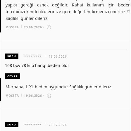
yapısı gereği esnek değildir. Rahat kullanım için beden
tercihinizi kendi ölçülerinize göre değerlendirmenizi öneririz 🤍
Sağlıklı günler dileriz.
MOSSTA
23.06.2026
·
SORU
**** ****
19.06.2026
168 boy 78 kilo hangi beden olur
CEVAP
Merhaba, L-XL beden uygundur Sağlıklı günler dileriz.
MOSSTA
19.06.2026
·
SORU
**** ****
22.07.2026