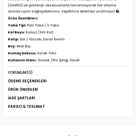
(stiletto) ve gösterişli aksesuarlarla tamamlayarak her ortama
anında uyum sağlayabilirsiniz. Sepetinize eklemeyi unutmayın! 🛍️
Ürün Özellikleri:
Yaka Tipi:
Polo Yaka / V Yaka
Kol Boyu:
Kolsuz (Sıfır Kol)
Kalıp:
Dar / Vücudu Saran Kesim
Boy:
Midi Boy
Kumaş Dokusu:
Esnek Triko
Kullanım Alanı:
Günlük, Ofis Şıklığı, Davet
YORUMLAR
(0)
ÖDEME SEÇENEKLERI
ÜRÜN ÖNERILERI
İADE ŞARTLARI
KARGO & TESLIMAT