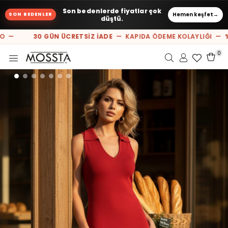
Son bedenlerde fiyatlar çok
Hemen keşfet
→
SON BEDENLER
düştü.
O —
30 GÜN ÜCRETSİZ İADE
— KAPIDA ÖDEME KOLAYLIĞI —
%1
0