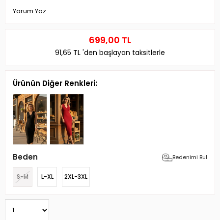
Yorum Yaz
699,00 TL
91,65 TL
'den başlayan taksitlerle
Ürünün Diğer Renkleri:
Beden
Bedenimi Bul
S-M
L-XL
2XL-3XL