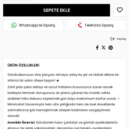
Whatsapp ile Sipariş
Telefonla Sipariş
Paylaş
ÜRÜN ÖZELLIKLERI
Gardırobunuzun star parçası olmaya aday bu şık ve iddialı elbise ile
stilinizi bir adım öteye taşıyın! 🔥
Zarif polo yaka detayı ve vücut hatlarını kusursuzca saran esnek
kalıbıyla feminen duruşunuzu ön plana çıkaran bu model, nefes
alabilen triko dokusu sayesinde gün boyu maksimum konfor sunar. ✨
Minimalist tasarımıyla hem ofis şıklığında hem de özel davetlerde
zahmetsizce göz kamaştırmak isteyen kadınların vazgeçilmezi
olacak!
Kombin Önerisi:
Gündüzleri hasır çantalar ve günlük ayakkabılarla
eforsuz bir şıklık yakalayabilir; akşamları ise topuklu ayakkabılar