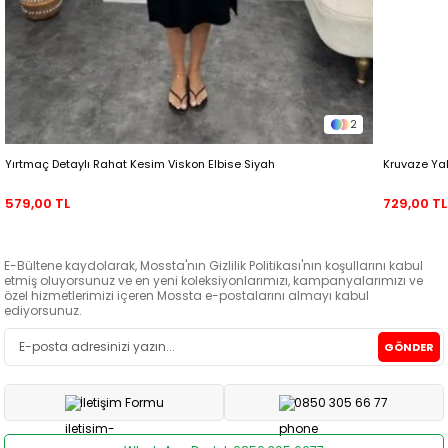
2
Yırtmaç Detaylı Rahat Kesim Viskon Elbise Siyah
Kruvaze Ya
579,00 TL
729,00 TL
E-Bültene kaydolarak, Mossta'nın Gizlilik Politikası'nın koşullarını kabul
etmiş oluyorsunuz ve en yeni koleksiyonlarımızı, kampanyalarımızı ve
özel hizmetlerimizi içeren Mossta e-postalarını almayı kabul
ediyorsunuz.
GÖNDER
İletişim Formu
0850 305 66 77