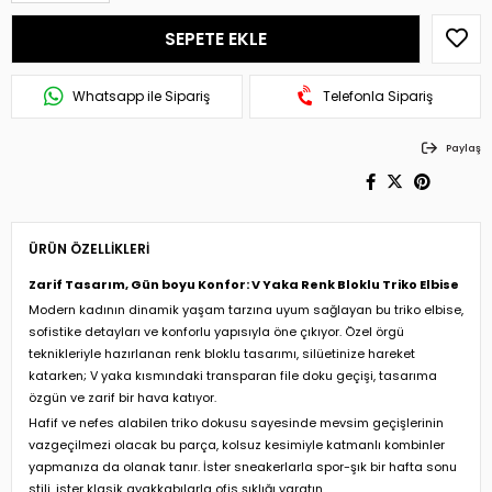
Whatsapp ile Sipariş
Telefonla Sipariş
Paylaş
ÜRÜN ÖZELLIKLERI
Zarif Tasarım, Gün boyu Konfor: V Yaka Renk Bloklu Triko Elbise
Modern kadının dinamik yaşam tarzına uyum sağlayan bu triko elbise,
sofistike detayları ve konforlu yapısıyla öne çıkıyor. Özel örgü
teknikleriyle hazırlanan renk bloklu tasarımı, silüetinize hareket
katarken; V yaka kısmındaki transparan file doku geçişi, tasarıma
özgün ve zarif bir hava katıyor.
Hafif ve nefes alabilen triko dokusu sayesinde mevsim geçişlerinin
vazgeçilmezi olacak bu parça, kolsuz kesimiyle katmanlı kombinler
yapmanıza da olanak tanır. İster sneakerlarla spor-şık bir hafta sonu
stili, ister klasik ayakkabılarla ofis şıklığı yaratın.