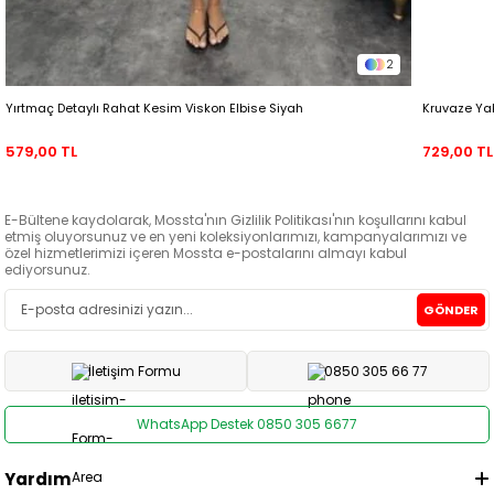
2
Yırtmaç Detaylı Rahat Kesim Viskon Elbise Siyah
Kruvaze Ya
579,00 TL
729,00 TL
E-Bültene kaydolarak, Mossta'nın Gizlilik Politikası'nın koşullarını kabul
etmiş oluyorsunuz ve en yeni koleksiyonlarımızı, kampanyalarımızı ve
özel hizmetlerimizi içeren Mossta e-postalarını almayı kabul
ediyorsunuz.
GÖNDER
İletişim Formu
0850 305 66 77
WhatsApp Destek 0850 305 6677
Yardım