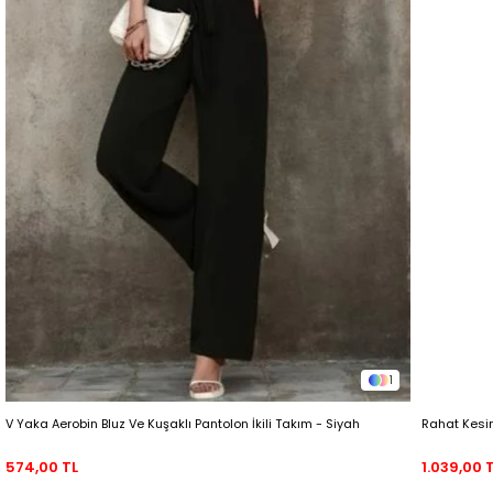
1
V Yaka Aerobin Bluz Ve Kuşaklı Pantolon İkili Takım - Siyah
Rahat Kesim
574,00 TL
1.039,00 