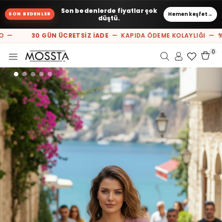
Son bedenlerde fiyatlar çok
Hemen keşfet
→
SON BEDENLER
düştü.
O —
30 GÜN ÜCRETSİZ İADE
— KAPIDA ÖDEME KOLAYLIĞI —
%1
0