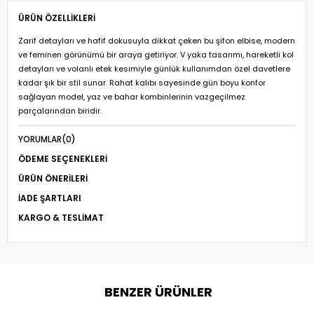
ÜRÜN ÖZELLIKLERI
Zarif detayları ve hafif dokusuyla dikkat çeken bu şifon elbise, modern
ve feminen görünümü bir araya getiriyor. V yaka tasarımı, hareketli kol
detayları ve volanlı etek kesimiyle günlük kullanımdan özel davetlere
kadar şık bir stil sunar. Rahat kalıbı sayesinde gün boyu konfor
sağlayan model, yaz ve bahar kombinlerinin vazgeçilmez
parçalarından biridir.
YORUMLAR
(0)
ÖDEME SEÇENEKLERI
ÜRÜN ÖNERILERI
İADE ŞARTLARI
KARGO & TESLIMAT
BENZER ÜRÜNLER