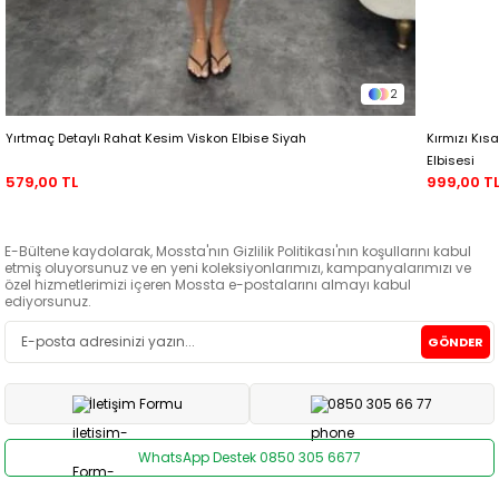
2
Yırtmaç Detaylı Rahat Kesim Viskon Elbise Siyah
Kırmızı Kıs
Elbisesi
579,00 TL
999,00 T
E-Bültene kaydolarak, Mossta'nın Gizlilik Politikası'nın koşullarını kabul
etmiş oluyorsunuz ve en yeni koleksiyonlarımızı, kampanyalarımızı ve
özel hizmetlerimizi içeren Mossta e-postalarını almayı kabul
ediyorsunuz.
GÖNDER
İletişim Formu
0850 305 66 77
WhatsApp Destek 0850 305 6677