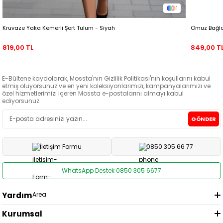
1
Kruvaze Yaka Kemerli Şort Tulum - Siyah
Omuz Bağlam
819,00 TL
849,00 T
E-Bültene kaydolarak, Mossta'nın Gizlilik Politikası'nın koşullarını kabul
etmiş oluyorsunuz ve en yeni koleksiyonlarımızı, kampanyalarımızı ve
özel hizmetlerimizi içeren Mossta e-postalarını almayı kabul
ediyorsunuz.
GÖNDER
İletişim Formu
0850 305 66 77
WhatsApp Destek 0850 305 6677
Yardım
Kurumsal