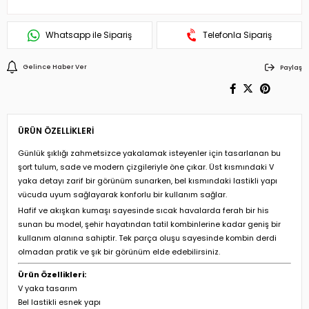
Whatsapp ile Sipariş
Telefonla Sipariş
Gelince Haber Ver
Paylaş
ÜRÜN ÖZELLIKLERI
Günlük şıklığı zahmetsizce yakalamak isteyenler için tasarlanan bu
şort tulum, sade ve modern çizgileriyle öne çıkar. Üst kısmındaki V
yaka detayı zarif bir görünüm sunarken, bel kısmındaki lastikli yapı
vücuda uyum sağlayarak konforlu bir kullanım sağlar.
Hafif ve akışkan kumaşı sayesinde sıcak havalarda ferah bir his
sunan bu model, şehir hayatından tatil kombinlerine kadar geniş bir
kullanım alanına sahiptir. Tek parça oluşu sayesinde kombin derdi
olmadan pratik ve şık bir görünüm elde edebilirsiniz.
Ürün Özellikleri:
V yaka tasarım
Bel lastikli esnek yapı