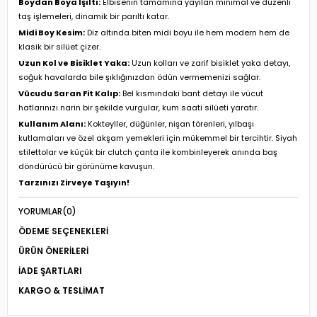
Boydan Boya Işıltı:
Elbisenin tamamına yayılan minimal ve düzenli
taş işlemeleri, dinamik bir parıltı katar.
Midi Boy Kesim:
Diz altında biten midi boyu ile hem modern hem de
klasik bir silüet çizer.
Uzun Kol ve Bisiklet Yaka:
Uzun kolları ve zarif bisiklet yaka detayı,
soğuk havalarda bile şıklığınızdan ödün vermemenizi sağlar.
Vücudu Saran Fit Kalıp:
Bel kısmındaki bant detayı ile vücut
hatlarınızı narin bir şekilde vurgular, kum saati silüeti yaratır.
Kullanım Alanı:
Kokteyller, düğünler, nişan törenleri, yılbaşı
kutlamaları ve özel akşam yemekleri için mükemmel bir tercihtir. Siyah
stilettolar ve küçük bir clutch çanta ile kombinleyerek anında baş
döndürücü bir görünüme kavuşun.
Tarzınızı Zirveye Taşıyın!
YORUMLAR
(0)
ÖDEME SEÇENEKLERI
ÜRÜN ÖNERILERI
İADE ŞARTLARI
KARGO & TESLIMAT