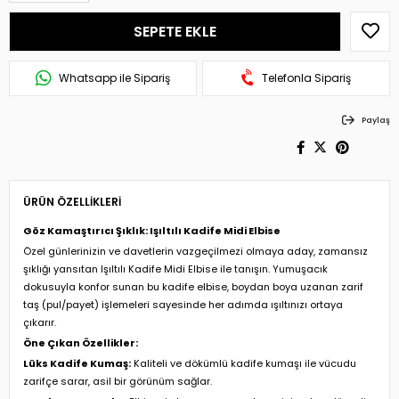
Whatsapp ile Sipariş
Telefonla Sipariş
Paylaş
ÜRÜN ÖZELLIKLERI
Göz Kamaştırıcı Şıklık: Işıltılı Kadife Midi Elbise
Özel günlerinizin ve davetlerin vazgeçilmezi olmaya aday, zamansız
şıklığı yansıtan Işıltılı Kadife Midi Elbise ile tanışın. Yumuşacık
dokusuyla konfor sunan bu kadife elbise, boydan boya uzanan zarif
taş (pul/payet) işlemeleri sayesinde her adımda ışıltınızı ortaya
çıkarır.
Öne Çıkan Özellikler:
Lüks Kadife Kumaş:
Kaliteli ve dökümlü kadife kumaşı ile vücudu
zarifçe sarar, asil bir görünüm sağlar.