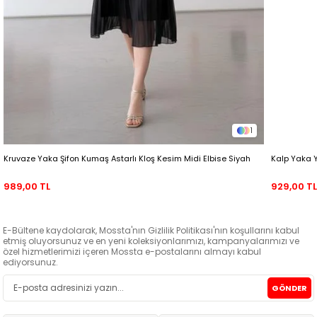
1
Kruvaze Yaka Şifon Kumaş Astarlı Kloş Kesim Midi Elbise Siyah
Kalp Yaka 
989,00 TL
929,00 T
E-Bültene kaydolarak, Mossta'nın Gizlilik Politikası'nın koşullarını kabul
etmiş oluyorsunuz ve en yeni koleksiyonlarımızı, kampanyalarımızı ve
özel hizmetlerimizi içeren Mossta e-postalarını almayı kabul
ediyorsunuz.
GÖNDER