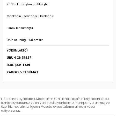
Kadife kumaştan üretilmiştir.
Mankenin üzerindeki S bedendir.
Esnek bir kumaştır.
Ürün uzunluğu 158 cm'dir.
YORUMLAR
(0)
ÜRÜN ÖNERILERI
İADE ŞARTLARI
KARGO & TESLIMAT
E-Bültene kaydolarak, Mossta'nın Gizlilik Politikası'nın koşullarını kabul
etmiş oluyorsunuz ve en yeni koleksiyonlarımızı, kampanyalarımızı ve
özel hizmetlerimizi içeren Mossta e-postalarını almayı kabul
ediyorsunuz.