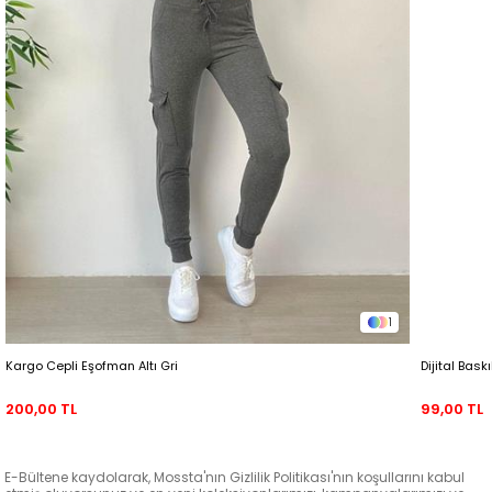
1
Kargo Cepli Eşofman Altı Gri
Dijital Bask
200,00 TL
99,00 TL
E-Bültene kaydolarak, Mossta'nın Gizlilik Politikası'nın koşullarını kabul