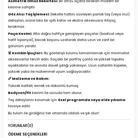
Asimetrik Omuz Dekoltesi:
Bir omzu açıkta bırakan modern bir
kesime sahiptir.
Göz Alıcı Taş İşlemesi:
Dekolte hattını süsleyen parlak taş (veya inci)
detayları, ürüne lüks bir ışıltı katar ve ekstra aksesuara ihtiyaç
bırakmaz.
Paça Kesimi:
Alta doğru hafifçe genişleyen paçalar (bootcut veya
hafif İspanyol), bacak boyunu uzatarak daha uzun ve zarif bir
görünüm yaratır.
👗 Kombin İpuçları:
Bu gösterişli tulumu tamamlamak için minimalist
aksesuarlar tercih edin. Saçaklı bir portföy çanta ve yüksek topuklu
ayakkabılar ile anında davet şıklığı yakalayın. Uzun sallantılı küpeler,
yüksek yaka ile mükemmel uyum sağlayacaktır.
📏 Malzeme ve Bakım:
Yüksek kaliteli, esnek ve dökümlü kumaş.
Bodycon/Fit
kesimi ile vücuda tam oturur.
Taş detaylarını korumak için
özel programda veya elde yıkama
tavsiye edilir.
Bu tulum ile girdiğiniz her ortamda iddialı ve şık olun!
YORUMLAR
(0)
ÖDEME SEÇENEKLERI