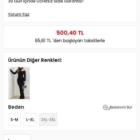
30 Gün İçinde Ücretsiz İade Garantisi!
Yorum Yaz
500,40 TL
65,61 TL
'den başlayan taksitlerle
Ürünün Diğer Renkleri:
Beden
Bedenimi Bul
S-M
L-XL
2XL-3XL