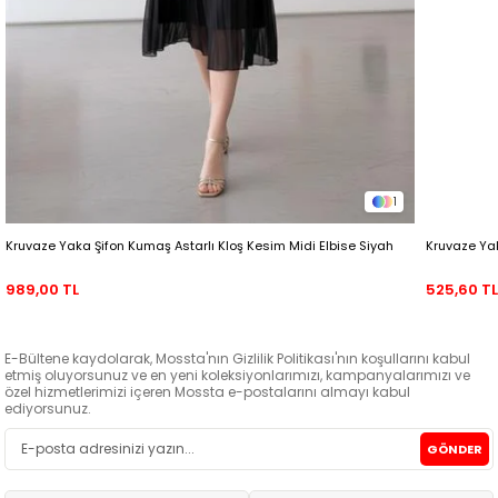
1
Kruvaze Yaka Şifon Kumaş Astarlı Kloş Kesim Midi Elbise Siyah
Kruvaze Yak
989,00 TL
525,60 T
E-Bültene kaydolarak, Mossta'nın Gizlilik Politikası'nın koşullarını kabul
etmiş oluyorsunuz ve en yeni koleksiyonlarımızı, kampanyalarımızı ve
özel hizmetlerimizi içeren Mossta e-postalarını almayı kabul
ediyorsunuz.
GÖNDER