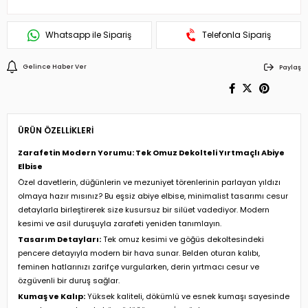
Whatsapp ile Sipariş
Telefonla Sipariş
Gelince Haber Ver
Paylaş
ÜRÜN ÖZELLIKLERI
Zarafetin Modern Yorumu: Tek Omuz Dekolteli Yırtmaçlı Abiye
Elbise
Özel davetlerin, düğünlerin ve mezuniyet törenlerinin parlayan yıldızı
olmaya hazır mısınız? Bu eşsiz abiye elbise, minimalist tasarımı cesur
detaylarla birleştirerek size kusursuz bir silüet vadediyor. Modern
kesimi ve asil duruşuyla zarafeti yeniden tanımlayın.
Tasarım Detayları:
Tek omuz kesimi ve göğüs dekoltesindeki
pencere detayıyla modern bir hava sunar. Belden oturan kalıbı,
feminen hatlarınızı zarifçe vurgularken, derin yırtmacı cesur ve
özgüvenli bir duruş sağlar.
Kumaş ve Kalıp:
Yüksek kaliteli, dökümlü ve esnek kumaşı sayesinde