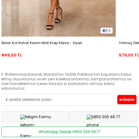
5
Balon Kol Rahat Kesim Midi Krep Elbise - Siyah
Yırtmaç Det
869,00 TL
579,00 T
E-Bültene kaydolarak, Mossta'nın Gizlilik Politikası'nın koşullarını kabul
etmiş oluyorsunuz ve en yeni koleksiyonlarımızı, kampanyalarımızı ve
özel hizmetlerimizi içeren Mossta e-postalarını almayı kabul
ediyorsunuz.
GÖNDER
İletişim Formu
0850 305 66 77
WhatsApp Destek 0850 305 6677