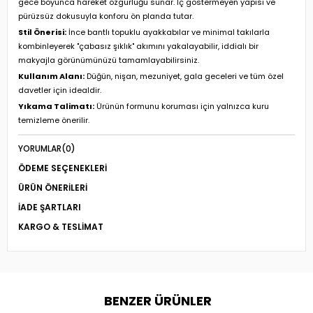
gece boyunca hareket özgürlüğü sunar. İç göstermeyen yapısı ve
pürüzsüz dokusuyla konforu ön planda tutar.
Stil Önerisi:
İnce bantlı topuklu ayakkabılar ve minimal takılarla
kombinleyerek "çabasız şıklık" akımını yakalayabilir, iddialı bir
makyajla görünümünüzü tamamlayabilirsiniz.
Kullanım Alanı:
Düğün, nişan, mezuniyet, gala geceleri ve tüm özel
davetler için idealdir.
Yıkama Talimatı:
Ürünün formunu koruması için yalnızca kuru
temizleme önerilir.
YORUMLAR
(0)
ÖDEME SEÇENEKLERI
ÜRÜN ÖNERILERI
İADE ŞARTLARI
KARGO & TESLIMAT
BENZER ÜRÜNLER