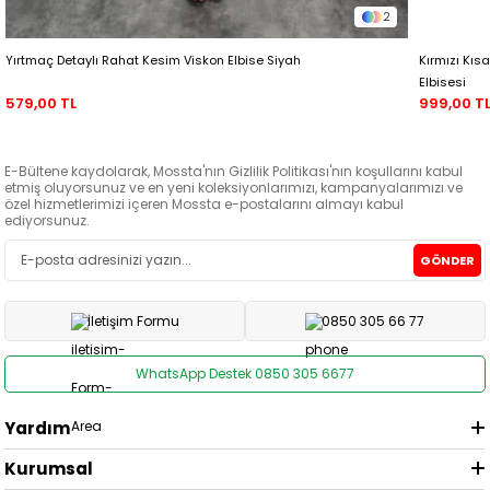
2
Yırtmaç Detaylı Rahat Kesim Viskon Elbise Siyah
Kırmızı Kıs
Elbisesi
579,00 TL
999,00 T
E-Bültene kaydolarak, Mossta'nın Gizlilik Politikası'nın koşullarını kabul
etmiş oluyorsunuz ve en yeni koleksiyonlarımızı, kampanyalarımızı ve
özel hizmetlerimizi içeren Mossta e-postalarını almayı kabul
ediyorsunuz.
GÖNDER
İletişim Formu
0850 305 66 77
WhatsApp Destek 0850 305 6677
Yardım
Kurumsal