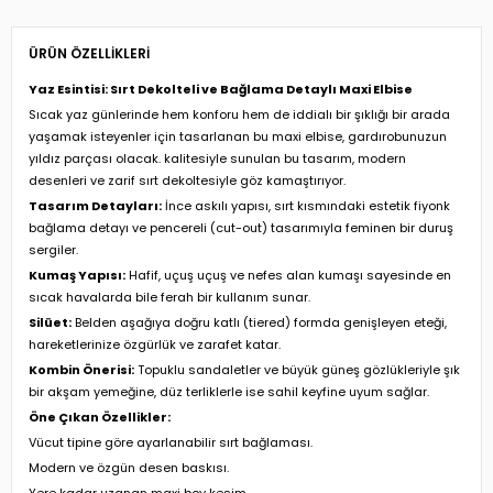
ÜRÜN ÖZELLIKLERI
Yaz Esintisi: Sırt Dekolteli ve Bağlama Detaylı Maxi Elbise
Sıcak yaz günlerinde hem konforu hem de iddialı bir şıklığı bir arada
yaşamak isteyenler için tasarlanan bu maxi elbise, gardırobunuzun
yıldız parçası olacak. kalitesiyle sunulan bu tasarım, modern
desenleri ve zarif sırt dekoltesiyle göz kamaştırıyor.
Tasarım Detayları:
İnce askılı yapısı, sırt kısmındaki estetik fiyonk
bağlama detayı ve pencereli (cut-out) tasarımıyla feminen bir duruş
sergiler.
Kumaş Yapısı:
Hafif, uçuş uçuş ve nefes alan kumaşı sayesinde en
sıcak havalarda bile ferah bir kullanım sunar.
Silüet:
Belden aşağıya doğru katlı (tiered) formda genişleyen eteği,
hareketlerinize özgürlük ve zarafet katar.
Kombin Önerisi:
Topuklu sandaletler ve büyük güneş gözlükleriyle şık
bir akşam yemeğine, düz terliklerle ise sahil keyfine uyum sağlar.
Öne Çıkan Özellikler:
Vücut tipine göre ayarlanabilir sırt bağlaması.
Modern ve özgün desen baskısı.