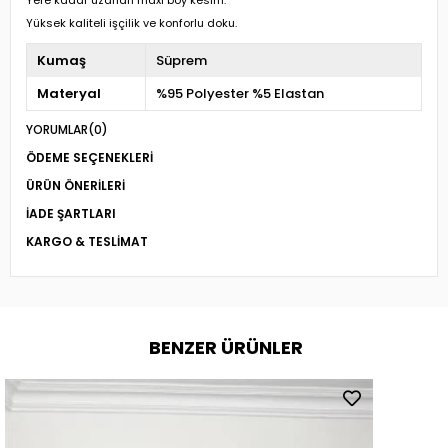
Yere kadar uzanan maxi boy kesim.
Yüksek kaliteli işçilik ve konforlu doku.
Kumaş
Süprem
Materyal
%95 Polyester %5 Elastan
YORUMLAR
(0)
ÖDEME SEÇENEKLERI
ÜRÜN ÖNERILERI
İADE ŞARTLARI
KARGO & TESLIMAT
BENZER ÜRÜNLER