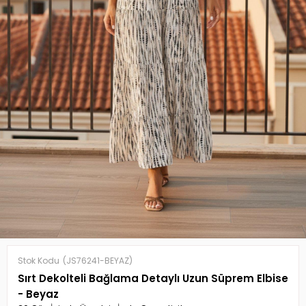
Stok Kodu
(JS76241-BEYAZ)
Sırt Dekolteli Bağlama Detaylı Uzun Süprem Elbise
- Beyaz