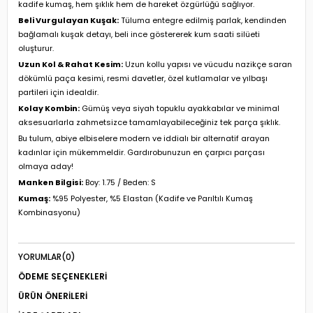
kadife kumaş, hem şıklık hem de hareket özgürlüğü sağlıyor.
Beli Vurgulayan Kuşak:
Tüluma entegre edilmiş parlak, kendinden
bağlamalı kuşak detayı, beli ince göstererek kum saati silüeti
oluşturur.
Uzun Kol & Rahat Kesim:
Uzun kollu yapısı ve vücudu nazikçe saran
dökümlü paça kesimi, resmi davetler, özel kutlamalar ve yılbaşı
partileri için idealdir.
Kolay Kombin:
Gümüş veya siyah topuklu ayakkabılar ve minimal
aksesuarlarla zahmetsizce tamamlayabileceğiniz tek parça şıklık.
Bu tulum, abiye elbiselere modern ve iddialı bir alternatif arayan
kadınlar için mükemmeldir. Gardırobunuzun en çarpıcı parçası
olmaya aday!
Manken Bilgisi:
Boy: 1.75 / Beden: S
Kumaş:
%95 Polyester, %5 Elastan (Kadife ve Parıltılı Kumaş
Kombinasyonu)
YORUMLAR
(0)
ÖDEME SEÇENEKLERI
ÜRÜN ÖNERILERI