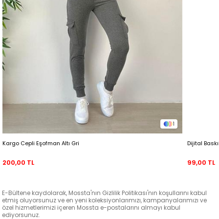
1
Kargo Cepli Eşofman Altı Gri
Dijital Bask
200,00 TL
99,00 TL
E-Bültene kaydolarak, Mossta'nın Gizlilik Politikası'nın koşullarını kabul
etmiş oluyorsunuz ve en yeni koleksiyonlarımızı, kampanyalarımızı ve
özel hizmetlerimizi içeren Mossta e-postalarını almayı kabul
ediyorsunuz.