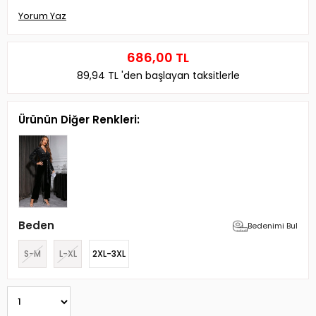
Yorum Yaz
686,00 TL
89,94 TL
'den başlayan taksitlerle
Ürünün Diğer Renkleri:
Beden
Bedenimi Bul
S-M
L-XL
2XL-3XL