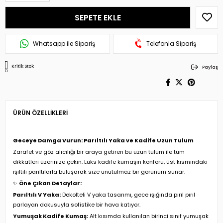
Whatsapp ile Sipariş
Telefonla Sipariş
Kritik Stok
Paylaş
ÜRÜN ÖZELLIKLERI
Geceye Damga Vurun: Parıltılı Yaka ve Kadife Uzun Tulum
Zarafet ve göz alıcılığı bir araya getiren bu uzun tulum ile tüm
dikkatleri üzerinize çekin. Lüks kadife kumaşın konforu, üst kısmındaki
ışıltılı parıltılarla buluşarak size unutulmaz bir görünüm sunar.
✨
Öne Çıkan Detaylar:
Parıltılı V Yaka:
Dekolteli V yaka tasarımı, gece ışığında pırıl pırıl
parlayan dokusuyla sofistike bir hava katıyor.
Yumuşak Kadife Kumaş:
Alt kısımda kullanılan birinci sınıf yumuşak