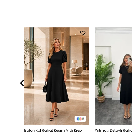
3
5
Uzun Sandy
Balon Kol Rahat Kesim Midi Krep
Yırtmaç Detaylı Rah