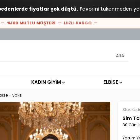
bedenlerde fiyatlar çok düştü.
Favorini tükenmeden ya
100 MUTLU MÜŞTERİ
— HIZLI KARGO —
KADIN GİYİM
ELBİSE
bise - Saks
Stok Kod
Sim Ta
30 Gün İ
Yorum Y