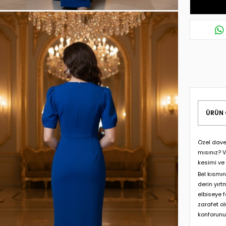
ÜRÜN 
Özel dave
mısınız? 
kesimi ve 
Bel kısmın
derin yırt
elbiseye 
zarafet o
konforunu