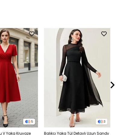
5
3
llu V Yaka Kruvaze
Balıkçı Yaka Tül Detaylı Uzun Sandy
Balon Kol