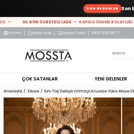
Son 
SON BEDENLER
—
30 GÜN ÜCRETSİZ İADE
— KAPIDA ÖDEME KOLAYLIĞI —
%
Yardım
Kolay İade
Sipariş Takip
0850 305 66 77
ÇOK SATANLAR
YENİ GELENLER
Anasayfa
Elbise
Sim Taş Detaylı Yırtmaçlı Kruvaze Yaka Abiye El