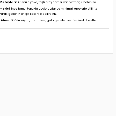
Detayları:
Kruvaze yaka, taşlı broş garnili, yan yırtmaçlı, balon kol.
nerisi:
İnce bantlı topuklu ayakkabılar ve minimal küpelerle stilinizi
rak gecenin en şık kadını olabilirsiniz.
 Alanı:
Düğün, nişan, mezuniyet, gala geceleri ve tüm özel davetler.