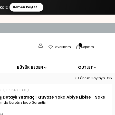
kala.
Hemen keşfet
→
0
Favorilerim
Sepetim
BÜYÜK BEDEN
OUTLET
< < Önceki Sayfaya Dön
u
(JS61548-SAKS)
ş Detaylı Yırtmaçlı Kruvaze Yaka Abiye Elbise - Saks
çinde Ücretsiz İade Garantisi!
az