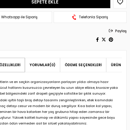
Whatsapp ile Sipariş
Telefonla Sipariş
Paylaş
ÖZELLIKLERI
YORUMLAR
(0)
ÖDEME SEÇENEKLERI
ÜRÜN ÖNER
tlerin ve en seçkin organizasyonların parlayan yıldızı olmaya hazır
Vücut hatlarını kusursuzca çevreleyen bu uzun abiye elbise, kruvaze yaka
bel bölgesindeki zarif drapeli geçişiyle sofistike bir şıklık sunuyor.
daki ışıltılı taşlı broş detayı tasarımı zenginleştirirken, etek kısmındaki
maç detayı cesur ve modern bir duruş sergiliyor. Kısa balon kol yapısı,
feminen bir hava katarken her yaş grubuna hitap eden zamansız bir
luşturur. Yüksek kaliteli kumaşı ve dökümlü yapısı sayesinde gece boyu
zdan ödün vermeden asil bir silüet yakalayabilirsiniz.