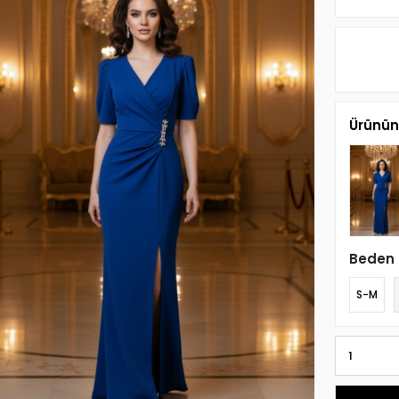
Ürünün 
Beden
S-M