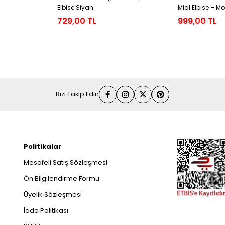
Elbise Siyah
Midi Elbise – M
Elbisesi
729,00 TL
999,00 TL
Bizi Takip Edin
Politikalar
Mesafeli Satış Sözleşmesi
Ön Bilgilendirme Formu
Üyelik Sözleşmesi
İade Politikası