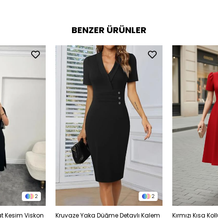
BENZER ÜRÜNLER
2
2
at Kesim Viskon
Kruvaze Yaka Düğme Detaylı Kalem
Kırmızı Kısa Ko