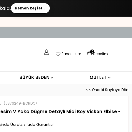
kala.
Hemen keşfet
→
0
Favorilerim
Sepetim
BÜYÜK BEDEN
OUTLET
< < Önceki Sayfaya Dön
u
(JS76249-BORDO)
Kesim V Yaka Düğme Detaylı Midi Boy Viskon Elbise -
çinde Ücretsiz İade Garantisi!