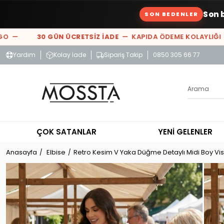
Son 
SON BEDENLER
—
30 GÜN ÜCRETSİZ İADE
— KAPIDA ÖDEME KOLAYLIĞI —
%
Yardım
Kolay İade
Sipariş Takip
0850 305 66 77
ÇOK SATANLAR
YENİ GELENLER
Anasayfa
Elbise
Retro Kesim V Yaka Düğme Detaylı Midi Boy Vis