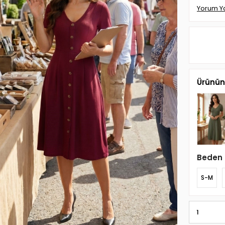
Yorum Y
Ürünün 
Beden
S-M