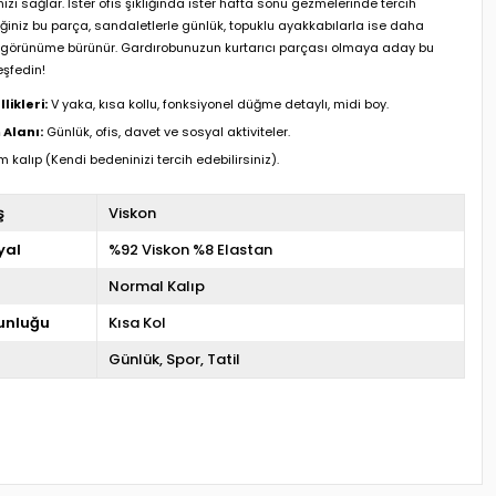
zi sağlar. İster ofis şıklığında ister hafta sonu gezmelerinde tercih
ğiniz bu parça, sandaletlerle günlük, topuklu ayakkabılarla ise daha
ir görünüme bürünür. Gardırobunuzun kurtarıcı parçası olmaya aday bu
eşfedin!
likleri:
V yaka, kısa kollu, fonksiyonel düğme detaylı, midi boy.
 Alanı:
Günlük, ofis, davet ve sosyal aktiviteler.
 kalıp (Kendi bedeninizi tercih edebilirsiniz).
ş
Viskon
yal
%92 Viskon %8 Elastan
Normal Kalıp
unluğu
Kısa Kol
Günlük
Spor
Tatil