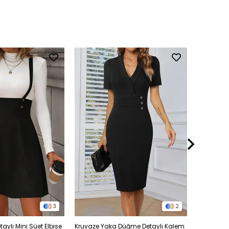
3
2
aylı Mini Süet Elbise
Kruvaze Yaka Düğme Detaylı Kalem
Yırtmaç D