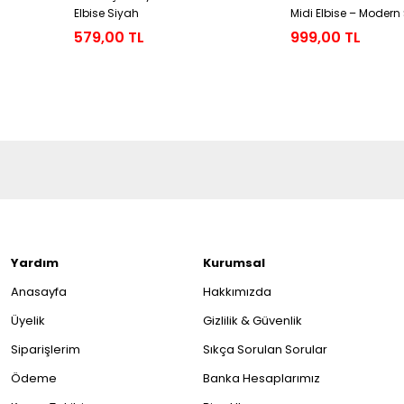
Elbise Siyah
Midi Elbise – Modern 
Elbisesi
579,00 TL
999,00 TL
Yardım
Kurumsal
Anasayfa
Hakkımızda
Üyelik
Gizlilik & Güvenlik
Siparişlerim
Sıkça Sorulan Sorular
Ödeme
Banka Hesaplarımız