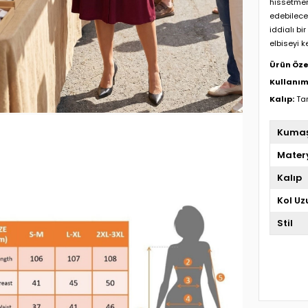
hissetmeni
edebilece
iddialı b
elbiseyi k
Ürün Özel
Kullanım
Kalıp:
Tam
Kuma
Mater
Kalıp
Kol Uz
Stil