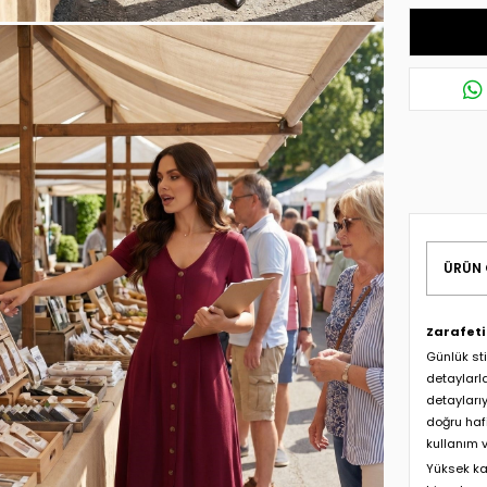
ÜRÜN 
Zarafeti
Günlük st
detaylarl
detayları
doğru hafi
kullanım 
Yüksek ka