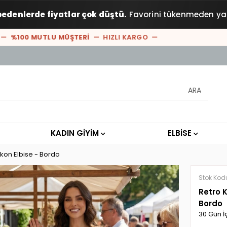
bedenlerde fiyatlar çok düştü.
Favorini tükenmeden ya
100 MUTLU MÜŞTERİ
— HIZLI KARGO —
KADIN GİYİM
ELBİSE
kon Elbise - Bordo
Stok Kod
Retro 
Bordo
30 Gün İ