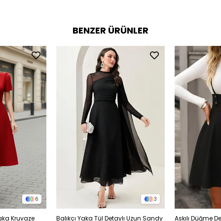
BENZER ÜRÜNLER
6
3
Yaka Kruvaze
Balıkçı Yaka Tül Detaylı Uzun Sandy
Askılı Düğme Det