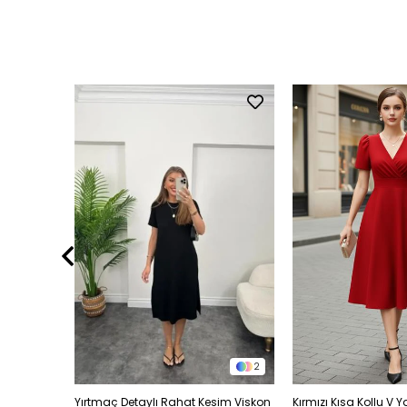
2
2
ylı Kalem
Yırtmaç Detaylı Rahat Kesim Viskon
Kırmızı Kısa Kollu V 