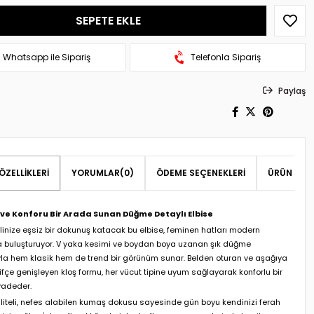
Whatsapp ile Sipariş
Telefonla Sipariş
Paylaş
ÖZELLIKLERI
YORUMLAR
(0)
ÖDEME SEÇENEKLERI
ÜRÜN ÖNER
 ve Konforu Bir Arada Sunan Düğme Detaylı Elbise
ilinize eşsiz bir dokunuş katacak bu elbise, feminen hatları modern
a buluşturuyor. V yaka kesimi ve boydan boya uzanan şık düğme
yla hem klasik hem de trend bir görünüm sunar. Belden oturan ve aşağıya
fçe genişleyen kloş formu, her vücut tipine uyum sağlayarak konforlu bir
vadeder.
liteli, nefes alabilen kumaş dokusu sayesinde gün boyu kendinizi ferah