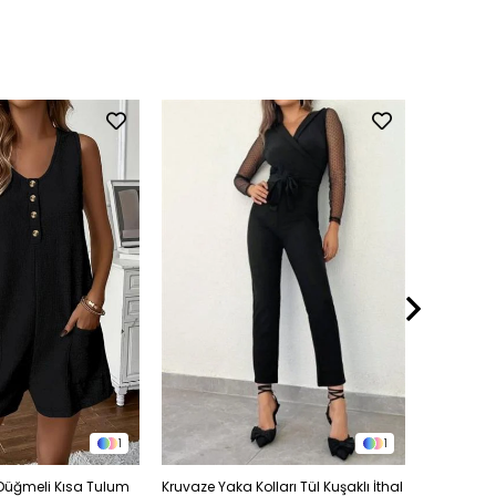
1
1
Düğmeli Kısa Tulum
Kruvaze Yaka Kolları Tül Kuşaklı İthal
Kruvaze Y