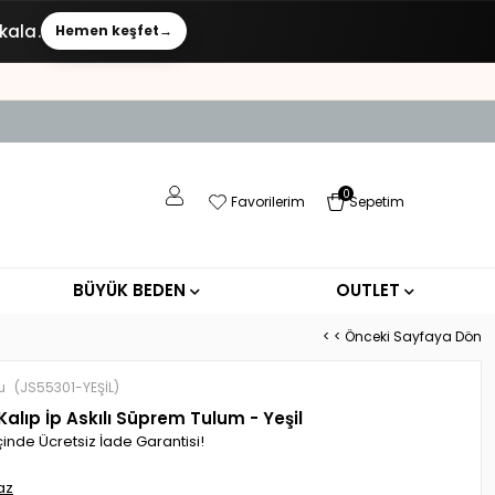
kala.
Hemen keşfet
→
0
Favorilerim
Sepetim
BÜYÜK BEDEN
OUTLET
< < Önceki Sayfaya Dön
u
(JS55301-YEŞİL)
alıp İp Askılı Süprem Tulum - Yeşil
çinde Ücretsiz İade Garantisi!
az