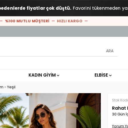
bedenlerde fiyatlar çok düştü.
Favorini tükenmeden ya
100 MUTLU MÜŞTERİ
— HIZLI KARGO —
KADIN GİYİM
ELBİSE
m - Yeşil
Stok Kod
Rahat K
30 Gün İ
Yorum Y