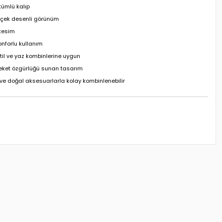
ümlü kalıp
içek desenli görünüm
kesim
onforlu kullanım
til ve yaz kombinlerine uygun
reket özgürlüğü sunan tasarım
ve doğal aksesuarlarla kolay kombinlenebilir