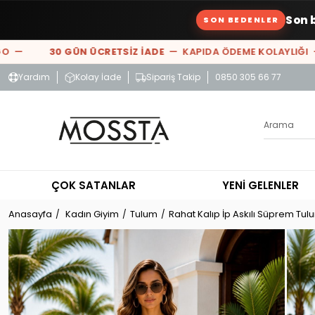
Son 
SON BEDENLER
—
30 GÜN ÜCRETSİZ İADE
— KAPIDA ÖDEME KOLAYLIĞI —
%
Yardım
Kolay İade
Sipariş Takip
0850 305 66 77
ÇOK SATANLAR
YENİ GELENLER
Anasayfa
Kadın Giyim
Tulum
Rahat Kalıp İp Askılı Süprem Tulu