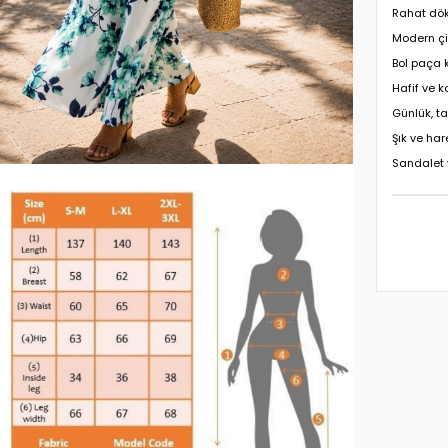
Rahat dök
Modern ç
Bol paça 
Hafif ve k
Günlük, ta
Şık ve ha
Sandalet 