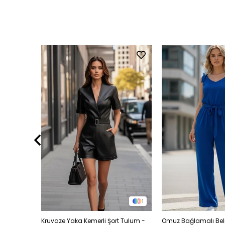
1
1
şaklı İthal
Kruvaze Yaka Kemerli Şort Tulum -
Omuz Bağlamalı Beli