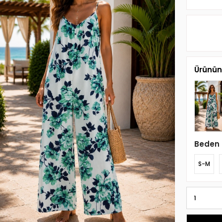
Ürünün 
Beden
S-M