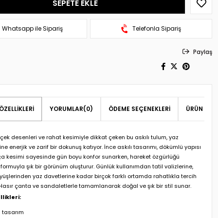
Whatsapp ile Sipariş
Telefonla Sipariş
Paylaş
ÖZELLIKLERI
YORUMLAR
(0)
ÖDEME SEÇENEKLERI
ÜRÜN ÖNER
çek desenleri ve rahat kesimiyle dikkat çeken bu askılı tulum, yaz
ne enerjik ve zarif bir dokunuş katıyor. İnce askılı tasarımı, dökümlü yapısı
ça kesimi sayesinde gün boyu konfor sunarken, hareket özgürlüğü
ormuyla şık bir görünüm oluşturur. Günlük kullanımdan tatil valizlerine,
yüşlerinden yaz davetlerine kadar birçok farklı ortamda rahatlıkla tercih
. Hasır çanta ve sandaletlerle tamamlanarak doğal ve şık bir stil sunar.
likleri:
ı tasarım