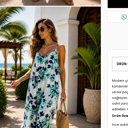
ÜRÜN 
Modern çi
kombinleri
ve bol pa
sağlayan f
sahil yürü
edilebilir
Ürün Özel
İnce askıl