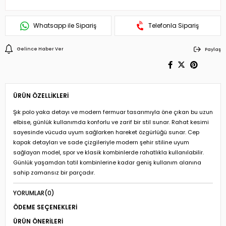
Whatsapp ile Sipariş
Telefonla Sipariş
Gelince Haber Ver
Paylaş
ÜRÜN ÖZELLIKLERI
Şık polo yaka detayı ve modern fermuar tasarımıyla öne çıkan bu uzun
elbise, günlük kullanımda konforlu ve zarif bir stil sunar. Rahat kesimi
sayesinde vücuda uyum sağlarken hareket özgürlüğü sunar. Cep
kapak detayları ve sade çizgileriyle modern şehir stiline uyum
sağlayan model, spor ve klasik kombinlerde rahatlıkla kullanılabilir.
Günlük yaşamdan tatil kombinlerine kadar geniş kullanım alanına
sahip zamansız bir parçadır.
YORUMLAR
(0)
ÖDEME SEÇENEKLERI
ÜRÜN ÖNERILERI