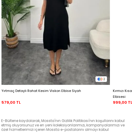
2
Yırtmaç Detaylı Rahat Kesim Viskon Elbise Siyah
Kırmızı Kıs
Elbisesi
579,00 TL
999,00 T
E-Bültene kaydolarak, Mossta'nın Gizlilik Politikası'nın koşullarını kabul
etmiş oluyorsunuz ve en yeni koleksiyonlarımızı, kampanyalarımızı ve
özel hizmetlerimizi içeren Mossta e-postalarını almayı kabul