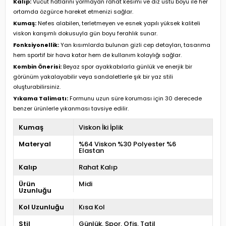
Kalıp:
Vücut hatlarını yormayan rahat kesimi ve diz üstü boyu ile her
ortamda özgürce hareket etmenizi sağlar.
Kumaş:
Nefes alabilen, terletmeyen ve esnek yapılı yüksek kaliteli
viskon karışımlı dokusuyla gün boyu ferahlık sunar.
Fonksiyonellik:
Yan kısımlarda bulunan gizli cep detayları, tasarıma
hem sportif bir hava katar hem de kullanım kolaylığı sağlar.
Kombin Önerisi:
Beyaz spor ayakkabılarla günlük ve enerjik bir
görünüm yakalayabilir veya sandaletlerle şık bir yaz stili
oluşturabilirsiniz.
Yıkama Talimatı:
Formunu uzun süre koruması için 30 derecede
benzer ürünlerle yıkanması tavsiye edilir.
Kumaş
Viskon İki İplik
Materyal
%64 Viskon %30 Polyester %6
Elastan
Kalıp
Rahat Kalıp
Ürün
Midi
Uzunluğu
Kol Uzunluğu
Kısa Kol
Stil
Günlük
Spor
Ofis
Tatil