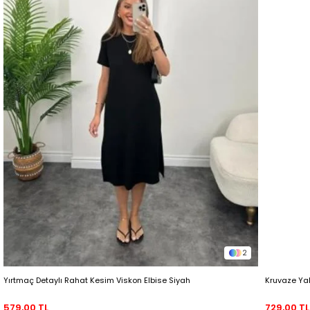
2
Yırtmaç Detaylı Rahat Kesim Viskon Elbise Siyah
Kruvaze Ya
579,00 TL
729,00 TL