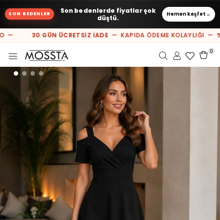
Son bedenlerde fiyatlar çok
Hemen keşfet
→
SON BEDENLER
düştü.
O —
30 GÜN ÜCRETSİZ İADE
— KAPIDA ÖDEME KOLAYLIĞI —
%1
0