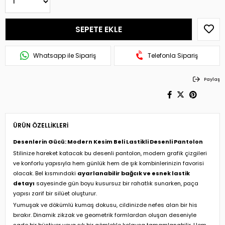
Whatsapp ile Sipariş
Telefonla Sipariş
Paylaş
ÜRÜN ÖZELLIKLERI
Desenlerin Gücü: Modern Kesim Beli Lastikli Desenli Pantolon
Stilinize hareket katacak bu desenli pantolon, modern grafik çizgileri
ve konforlu yapısıyla hem günlük hem de şık kombinlerinizin favorisi
olacak. Bel kısmındaki
ayarlanabilir bağcık ve esnek lastik
detayı
sayesinde gün boyu kusursuz bir rahatlık sunarken, paça
yapısı zarif bir silüet oluşturur.
Yumuşak ve dökümlü kumaş dokusu, cildinizde nefes alan bir his
bırakır. Dinamik zikzak ve geometrik formlardan oluşan deseniyle
sade bir büstiyer veya şık bir gömlekle kolayca tamamlanabilir. Hem