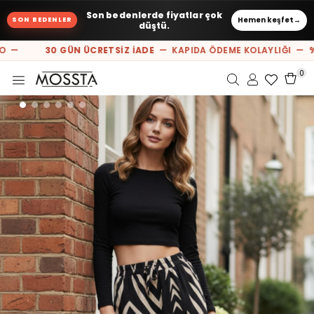
Son bedenlerde fiyatlar çok
Hemen keşfet
→
SON BEDENLER
düştü.
O —
30 GÜN ÜCRETSİZ İADE
— KAPIDA ÖDEME KOLAYLIĞI —
%1
0