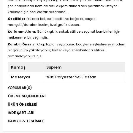
şehir hayatında hem de tatil akşamlarında fark yaratmak isteyen
kadınlar için özel olarak tasarlandı.
Özellikler:
Yüksek bel, beli lastikli ve bağcıklı, paçası
manşetli/daralan kesim, özel grafik desen.
Kullanım Alanı:
Günlük şıklık, sokak stili ve seyahat kombinleri için
mükemmel bir seçimdir.
Kombin Önerisi:
Crop toplar veya basic bodylerle eşleştirerek modern
bir görünüm yakalayabilir, loafer veya sneakerlarla stilinizi
tamamlayabilirsiniz.
Kumaş
Süprem
Materyal
%95 Polyester %5 Elastan
YORUMLAR
(0)
ÖDEME SEÇENEKLERI
ÜRÜN ÖNERILERI
İADE ŞARTLARI
KARGO & TESLIMAT