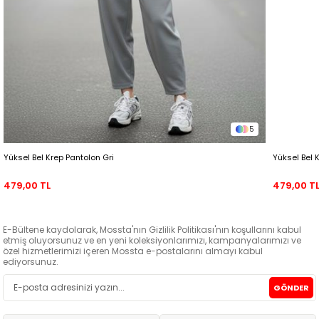
5
Yüksel Bel Krep Pantolon Gri
Yüksel Bel 
479,00 TL
479,00 T
E-Bültene kaydolarak, Mossta'nın Gizlilik Politikası'nın koşullarını kabul
etmiş oluyorsunuz ve en yeni koleksiyonlarımızı, kampanyalarımızı ve
özel hizmetlerimizi içeren Mossta e-postalarını almayı kabul
ediyorsunuz.
GÖNDER