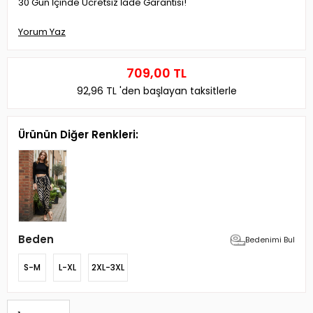
30 Gün İçinde Ücretsiz İade Garantisi!
Yorum Yaz
709,00 TL
92,96 TL
'den başlayan taksitlerle
Ürünün Diğer Renkleri:
Beden
Bedenimi Bul
S-M
L-XL
2XL-3XL