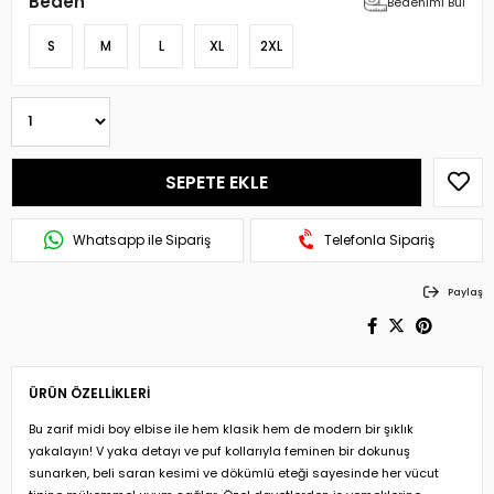
Beden
Bedenimi Bul
S
M
L
XL
2XL
Whatsapp ile Sipariş
Telefonla Sipariş
Paylaş
ÜRÜN ÖZELLIKLERI
Bu zarif midi boy elbise ile hem klasik hem de modern bir şıklık
yakalayın! V yaka detayı ve puf kollarıyla feminen bir dokunuş
sunarken, beli saran kesimi ve dökümlü eteği sayesinde her vücut