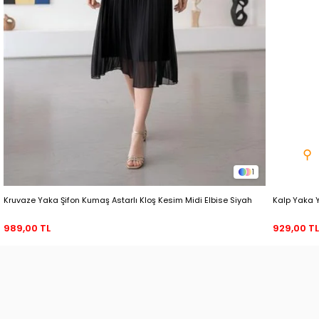
⚲
1
Kruvaze Yaka Şifon Kumaş Astarlı Kloş Kesim Midi Elbise Siyah
Kalp Yaka 
989,00 TL
929,00 T