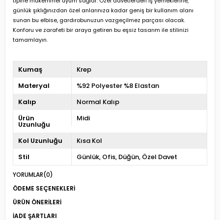
tipine mükemmel uyum sağlar. Özel davetlerden iş yemeklerine,
günlük şıklığınızdan özel anlarınıza kadar geniş bir kullanım alanı
sunan bu elbise, gardırobunuzun vazgeçilmez parçası olacak.
Konforu ve zarafeti bir araya getiren bu eşsiz tasarım ile stilinizi
tamamlayın.
Kumaş
Krep
Materyal
%92 Polyester %8 Elastan
Kalıp
Normal Kalıp
Ürün
Midi
Uzunluğu
Kol Uzunluğu
Kısa Kol
Stil
Günlük
Ofis
Düğün
Özel Davet
YORUMLAR
(0)
ÖDEME SEÇENEKLERI
ÜRÜN ÖNERILERI
İADE ŞARTLARI