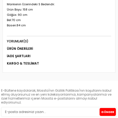
Mankenin Üzerindeki S Bedendir.
Ürün Boyu: 158 cm
Göğüs :90 cm
Bel:70 cm
Basen:84 cm
YORUMLAR
(0)
ÜRÜN ÖNERILERI
İADE ŞARTLARI
KARGO & TESLIMAT
E-Bültene kaydolarak, Mossta'nın Gizlilik Politikası'nın koşullarını kabul
etmiş oluyorsunuz ve en yeni koleksiyonlarımızı, kampanyalarımızı ve
özel hizmetlerimizi içeren Mossta e-postalarını almayı kabul
ediyorsunuz.
GÖNDER