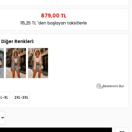
879,00 TL
115,25 TL
'den başlayan taksitlerle
Diğer Renkleri:
Bedenimi Bul
L-XL
2XL-3XL