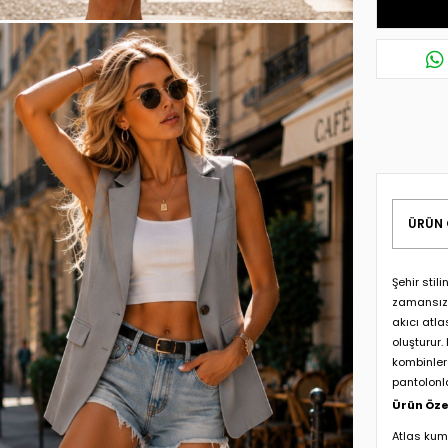
ÜRÜN 
Şehir sti
zamansız 
akıcı atl
oluşturur
kombinlere
pantolonl
Ürün Özel
Atlas kum