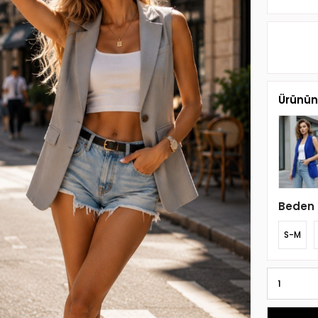
Ürünün 
Beden
S-M