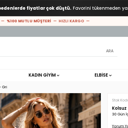
bedenlerde fiyatlar çok düştü.
Favorini tükenmeden ya
%100 MUTLU MÜŞTERİ
— HIZLI KARGO —
KADIN GİYİM
ELBİSE
 Gri
Stok Kod
Kolsuz
30 Gün İ
Yorum Y