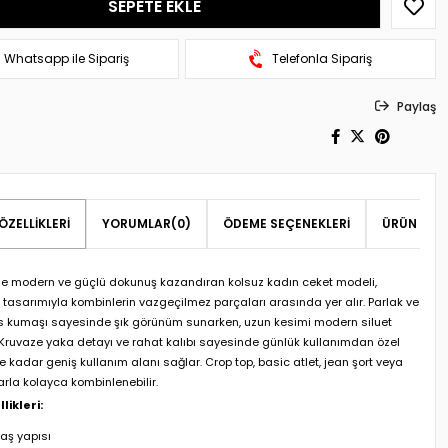
Whatsapp ile Sipariş
Telefonla Sipariş
Paylaş
ÖZELLIKLERI
YORUMLAR
(0)
ÖDEME SEÇENEKLERI
ÜRÜN ÖNER
line modern ve güçlü dokunuş kazandıran kolsuz kadın ceket modeli,
tasarımıyla kombinlerin vazgeçilmez parçaları arasında yer alır. Parlak ve
as kumaşı sayesinde şık görünüm sunarken, uzun kesimi modern siluet
. Kruvaze yaka detayı ve rahat kalıbı sayesinde günlük kullanımdan özel
 kadar geniş kullanım alanı sağlar. Crop top, basic atlet, jean şort veya
arla kolayca kombinlenebilir.
likleri:
aş yapısı