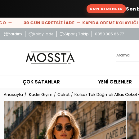
Son 
SON BEDENLER
 —
30 GÜN ÜCRETSİZ İADE
— KAPIDA ÖDEME KOLAYLIĞI —
Yardım
Kolay İade
Sipariş Takip
0850 305 66 77
ÇOK SATANLAR
YENİ GELENLER
Anasayfa
Kadın Giyim
Ceket
Kolsuz Tek Düğmeli Atlas Ceket -