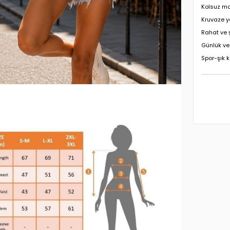
Kolsuz m
Kruvaze y
Rahat ve ş
Günlük ve 
Spor-şık k