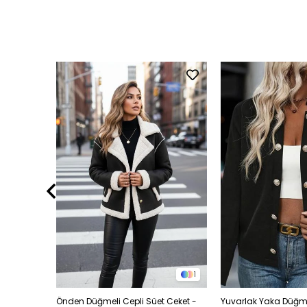
2
1
al Ceket -
Önden Düğmeli Cepli Süet Ceket -
Yuvarlak Yaka Düğme