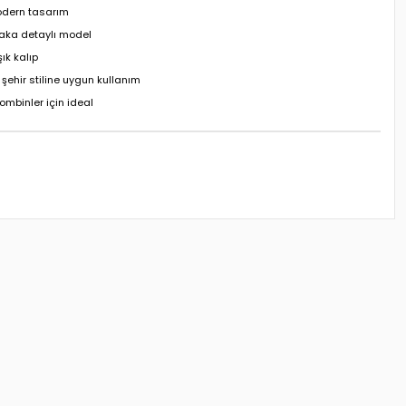
odern tasarım
aka detaylı model
ık kalıp
şehir stiline uygun kullanım
ombinler için ideal