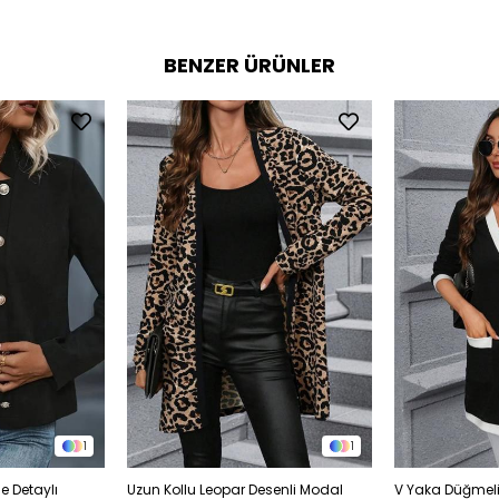
BENZER ÜRÜNLER
1
1
 Detaylı
Uzun Kollu Leopar Desenli Modal
V Yaka Düğmeli