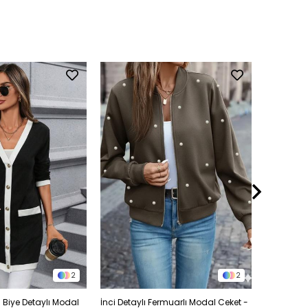
2
2
 Biye Detaylı Modal
İnci Detaylı Fermuarlı Modal Ceket -
Önden Düğ