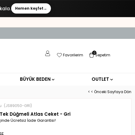
kala.
Hemen keşfet
→
0
Favorilerim
Sepetim
BÜYÜK BEDEN
OUTLET
< < Önceki Sayfaya Dön
u
(JS89050-GRİ)
 Tek Düğmeli Atlas Ceket - Gri
çinde Ücretsiz İade Garantisi!
az