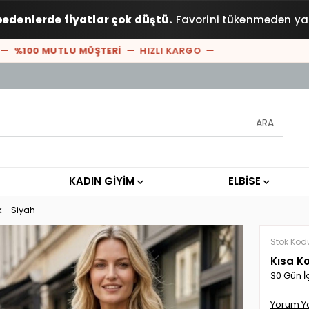
bedenlerde fiyatlar çok düştü.
Favorini tükenmeden ya
100 MUTLU MÜŞTERİ
— HIZLI KARGO —
KADIN GİYİM
ELBİSE
k - Siyah
Stok Kod
Kısa Ko
30 Gün İ
Yorum Y