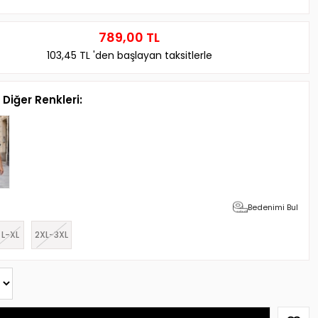
789,00 TL
103,45 TL
'den başlayan taksitlerle
Diğer Renkleri:
Bedenimi Bul
L-XL
2XL-3XL