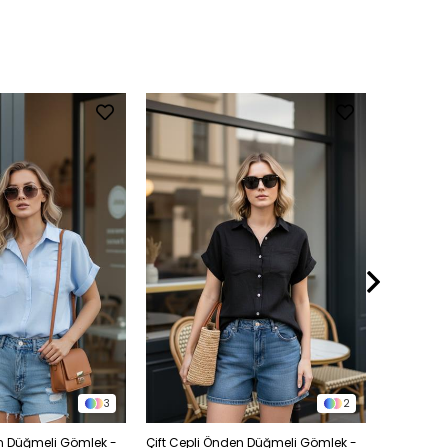
3
2
en Düğmeli Gömlek -
Çift Cepli Önden Düğmeli Gömlek -
Çift Cepl