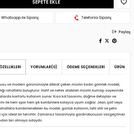
Whatsapp ile Sipariş
Telefonla Sipariş
Paylaş
ÖZELLIKLERI
YORUMLAR
(0)
ÖDEME SEÇENEKLERI
ÜRÜN ÖNER
usu ve modern görünümüyle dikkat çeken müslin kadın gömlek modeli,
lığı rahatlıkla buluşturur. Hafif ve nefes alabilen müslin kumaşı sayesinde
alarda konforlu kullanım sunar. Kısa kol tasarımı, düğme detayları ve
imi ile hem spor hem şık kombinlere kolayca uyum sağlar. Jean, şort veya
rahatlıkla kombinlenebilen bu model; günlük kullanım, tatil stili ve şehir
i için ideal bir tercihtir. Zamansız tasarımıyla gardırobunuzun vazgeçilmez
ndan biri olmaya adaydır.