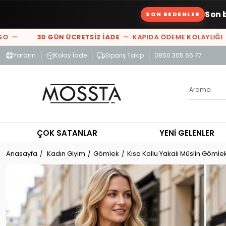
Son 
SON BEDENLER
—
30 GÜN ÜCRETSİZ İADE
— KAPIDA ÖDEME KOLAYLIĞI —
%
Yardım
Kolay İade
Sipariş Takip
0850 305 66 77
ÇOK SATANLAR
YENİ GELENLER
Anasayfa
Kadın Giyim
Gömlek
Kısa Kollu Yakalı Müslin Gömle