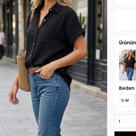
Ürünün 
Beden
S-M