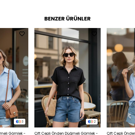
BENZER ÜRÜNLER
3
2
ğmeli Gömlek -
Çift Cepli Önden Düğmeli Gömlek -
Çift Cepli Önd