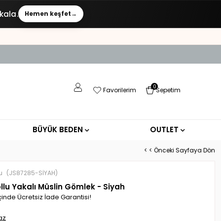
kala.
Hemen keşfet
→
0
Favorilerim
Sepetim
BÜYÜK BEDEN
OUTLET
< < Önceki Sayfaya Dön
u
(JS87285-SİYAH)
llu Yakalı Müslin Gömlek - Siyah
çinde Ücretsiz İade Garantisi!
az