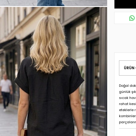
ÜRÜN 
Doğal dok
günlük şık
sıcak hav
rahat kes
eteklerle 
kombinler
parçaları