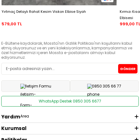
Yırtmaç Detaylı Rahat Kesim Viskon Elbise Siyah
Kırmızı Kıs
Elbisesi
579,00 TL
999,00 T
E-Bültene kaydolarak, Mossta'nın Gizlilik Politikası'nın koşullarını kabul
etmiş oluyorsunuz ve en yeni koleksiyonlarımızı, kampanyalarımızı ve
özel hizmetlerimizi içeren Mossta e-postalarını almayı kabul
ediyorsunuz.
GÖNDER
İletişim Formu
0850 305 66 77
WhatsApp Destek 0850 305 6677
Yardım
Kurumsal
Politikalar