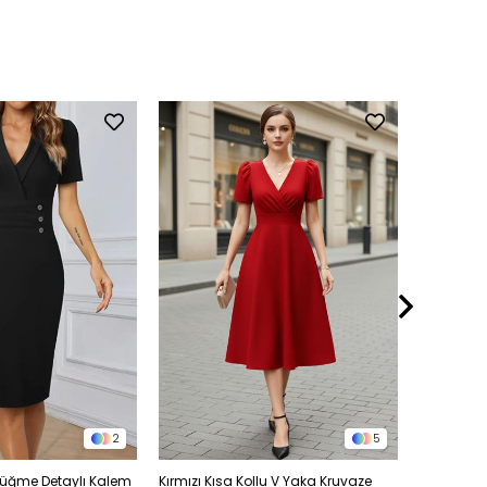
2
5
Düğme Detaylı Kalem
Kırmızı Kısa Kollu V Yaka Kruvaze
Yırtmaç D