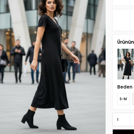
Ürünün 
Beden
S-M