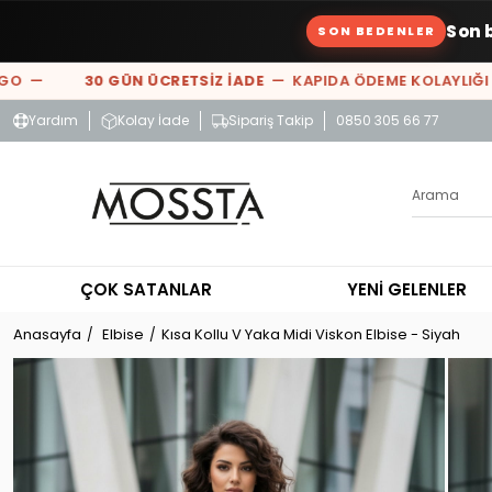
Son 
SON BEDENLER
 —
30 GÜN ÜCRETSİZ İADE
— KAPIDA ÖDEME KOLAYLIĞI —
Yardım
Kolay İade
Sipariş Takip
0850 305 66 77
ÇOK SATANLAR
YENİ GELENLER
Anasayfa
Elbise
Kısa Kollu V Yaka Midi Viskon Elbise - Siyah