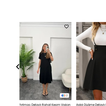
5
2
Kruvaze
Yırtmaç Detaylı Rahat Kesim Viskon
Askılı Düğme Detaylı 