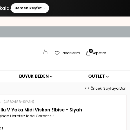
kala.
Hemen keşfet
→
0
Favorilerim
Sepetim
BÜYÜK BEDEN
OUTLET
< < Önceki Sayfaya Dön
u
(JS62488-SİYAH)
llu V Yaka Midi Viskon Elbise - Siyah
çinde Ücretsiz İade Garantisi!
az