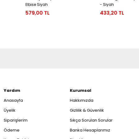
adın
Elbise Siyah
- Siyah
579,00 TL
433,20 TL
Yardım
Kurumsal
Anasayfa
Hakkımızda
Üyelik
Gizlilik & Güvenlik
Siparişlerim
Sıkça Sorulan Sorular
Ödeme
Banka Hesaplarımız