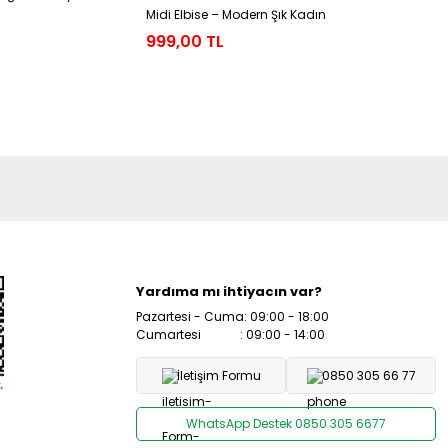
Midi Elbise – Modern Şık Kadın
Elbise Siy
Elbisesi
999,00 TL
579,00 
Yardıma mı ihtiyacın var?
Pazartesi - Cuma: 09:00 - 18:00
Cumartesi : 09:00 - 14:00
İletişim Formu
0850 305 66 77
WhatsApp Destek 0850 305 6677