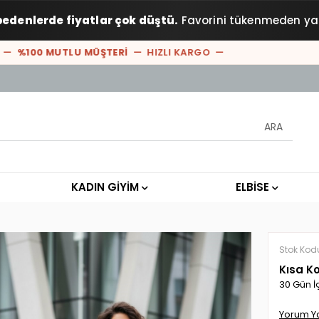
bedenlerde fiyatlar çok düştü.
Favorini tükenmeden ya
%100 MUTLU MÜŞTERİ
— HIZLI KARGO —
KADIN GİYİM
ELBİSE
Stok Kod
Kısa Ko
30 Gün İ
Yorum Y