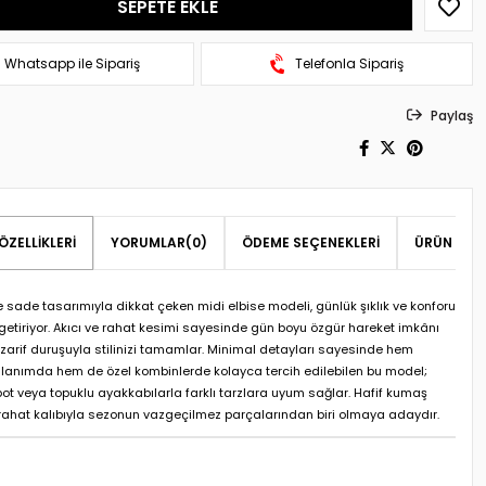
Whatsapp ile Sipariş
Telefonla Sipariş
Paylaş
ÖZELLIKLERI
YORUMLAR
(0)
ÖDEME SEÇENEKLERI
ÜRÜN ÖNER
 sade tasarımıyla dikkat çeken midi elbise modeli, günlük şıklık ve konforu
 getiriyor. Akıcı ve rahat kesimi sayesinde gün boyu özgür hareket imkânı
zarif duruşuyla stilinizi tamamlar. Minimal detayları sayesinde hem
llanımda hem de özel kombinlerde kolayca tercih edilebilen bu model;
bot veya topuklu ayakkabılarla farklı tarzlara uyum sağlar. Hafif kumaş
 rahat kalıbıyla sezonun vazgeçilmez parçalarından biri olmaya adaydır.