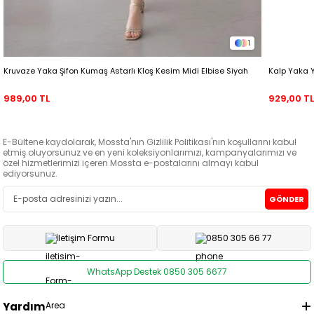
1
Kruvaze Yaka Şifon Kumaş Astarlı Kloş Kesim Midi Elbise Siyah
Kalp Yaka 
989,00 TL
929,00 T
E-Bültene kaydolarak, Mossta'nın Gizlilik Politikası'nın koşullarını kabul
etmiş oluyorsunuz ve en yeni koleksiyonlarımızı, kampanyalarımızı ve
özel hizmetlerimizi içeren Mossta e-postalarını almayı kabul
ediyorsunuz.
GÖNDER
İletişim Formu
0850 305 66 77
WhatsApp Destek 0850 305 6677
Yardım