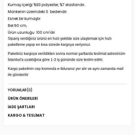
Kumaş içeriği %93 polyester, %7 elastandır.
Mankenin üzerindeki S bedendir.
Esnek bir kumaştır.
Bel:60 cm,
Ürün uzunluğu 100 cm'dir.
Sipariş verdiğiniz ürünü en hızlı şekilde size ulaştırmak için hızlı
paketleme yapıp en kısa sürede kargoya veriyoruz.
Paketiniz kargoya verildikten sonra normal şartlarda teslimat adresinizin
İstanbul'a uzaklığına göre 1-3 iş gününde size teslim edilir.
Kargo paketinin cep kısmında e-faturanız yer alır ve aynı zamanda mail
ile gönderilir
YORUMLAR
(0)
ÜRÜN ÖNERILERI
İADE ŞARTLARI
KARGO & TESLIMAT