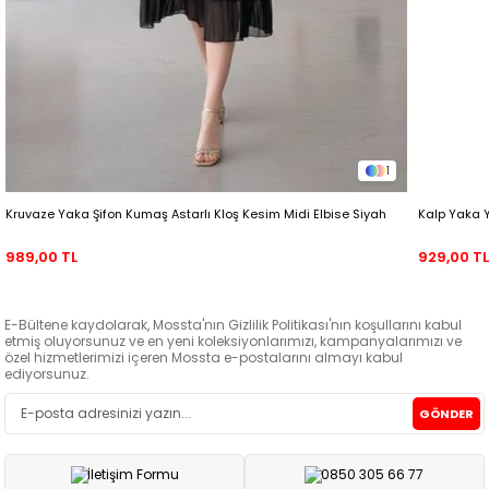
1
Kruvaze Yaka Şifon Kumaş Astarlı Kloş Kesim Midi Elbise Siyah
Kalp Yaka 
989,00 TL
929,00 T
E-Bültene kaydolarak, Mossta'nın Gizlilik Politikası'nın koşullarını kabul
etmiş oluyorsunuz ve en yeni koleksiyonlarımızı, kampanyalarımızı ve
özel hizmetlerimizi içeren Mossta e-postalarını almayı kabul
ediyorsunuz.
GÖNDER
İletişim Formu
0850 305 66 77