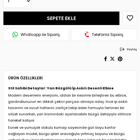
Whatsapp ile Sipariş
Telefonla Sipariş
Paylaş
ÜRÜN ÖZELLIKLERI
Stil Sahibi Detaylar: Yan Büzgülü İp Askılı Desenli Elbise
Modern desenlerin enerjisini, iddialı bir kesimle birleştiren bu elbise,
gardırobunuzun en dikkat çekici parçası olmaya aday. İnce ip askılı
tasarımı ve vücut hatlarını zarifçe takip eden formuyla feminen bir
silüet sunarken, yan kısmındaki ayarlanabilir büzgü detayıyla stilinize
hareket katıyor.
Esnek ve yumuşak dokulu kumaşı sayesinde gün boyu konfor
sağlayan model, büzgü ipleri aracılığıyla yırtmaç boyunu ve büzgü
yoğunluğunu kişiselleştirmenize olanak tanır. İster şık bir sandaletle