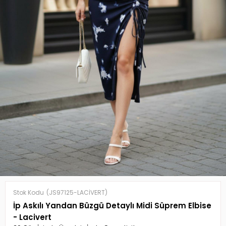
Stok Kodu
(JS97125-LACİVERT)
İp Askılı Yandan Büzgü Detaylı Midi Süprem Elbise
- Lacivert