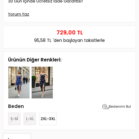
30 Gün İçinde Ücretsiz İade Garantisi!
Yorum Yaz
729,00 TL
95,58 TL
'den başlayan taksitlerle
Ürünün Diğer Renkleri:
Beden
Bedenimi Bul
S-M
L-XL
2XL-3XL