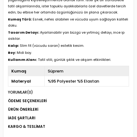
tatil akşamlarında, ister topuklu ayakkabılarla özel davetlerde tercih
edin; bu elbise her ortamda özgünlüğünüzü ön plana çıkaracak.
Kumaş Türü:
Esnek, nefes alabilen ve vücuda uyum sağlayan kaliteli
doku.
Tasarım Detayı:
Ayarlanabilir yan büzgü ve yırtmaç detayı, ince ip
askılar.
Kalıp:
Slim fit (vücudu saran) estetik kesim.
Boy:
Midi boy.
Kullanım Alanı:
Tatil stili, günlük şıklık ve akşam etkinlikleri.
Kumaş
Süprem
Materyal
%95 Polyester %5 Elastan
YORUMLAR
(0)
ÖDEME SEÇENEKLERI
ÜRÜN ÖNERILERI
İADE ŞARTLARI
KARGO & TESLIMAT