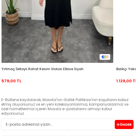
1
Yırtmaç Detaylı Rahat Kesim Viskon Elbise Siyah
Balıkçı Yak
579,00 TL
1.129,00 T
E-Bültene kaydolarak, Mossta'nın Gizlilik Politikası'nın koşullarını kabul
etmiş oluyorsunuz ve en yeni koleksiyonlarımızı, kampanyalarımızı ve
özel hizmetlerimizi içeren Mossta e-postalarını almayı kabul
ediyorsunuz.
GÖNDER