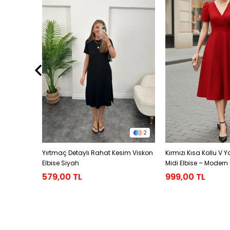
2
2
ylı Kalem
Yırtmaç Detaylı Rahat Kesim Viskon
Kırmızı Kısa Kollu V 
Elbise Siyah
Midi Elbise – Modern 
Elbisesi
579,00 TL
999,00 TL