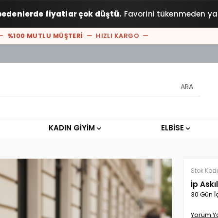
bedenlerde fiyatlar çok düştü.
Favorini tükenmeden ya
%100 MUTLU MÜŞTERİ
— HIZLI KARGO —
KADIN GİYİM
ELBİSE
Stok Kod
İp Askı
30 Gün İ
Yorum Y