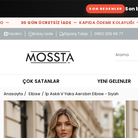
Son 
SON BEDENLER
 —
30 GÜN ÜCRETSİZ İADE
— KAPIDA ÖDEME KOLAYLIĞI —
Yardım
Kolay İade
Sipariş Takip
0850 305 66 77
ÇOK SATANLAR
YENİ GELENLER
Anasayfa
Elbise
İp Askılı V Yaka Aerobin Elbise - Siyah