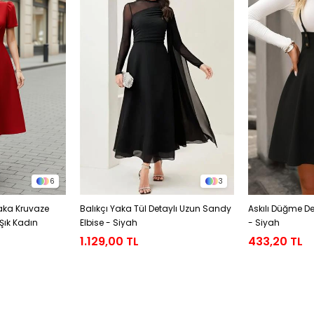
6
3
Yaka Kruvaze
Balıkçı Yaka Tül Detaylı Uzun Sandy
Askılı Düğme Det
Şık Kadın
Elbise - Siyah
- Siyah
1.129,00 TL
433,20 TL