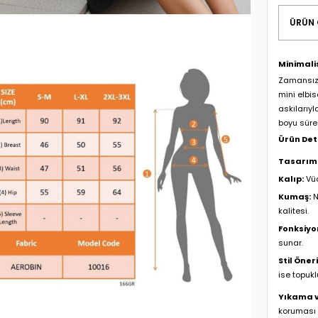
ÜRÜN 
Minimalis
Zamansız 
mini elbis
askılarıyl
boyu süren
Ürün Det
Tasarım
Kalıp:
Vüc
Kumaş:
N
kalitesi.
Fonksiyon
sunar.
Stil Öneri
ise topukl
Yıkama v
koruması 