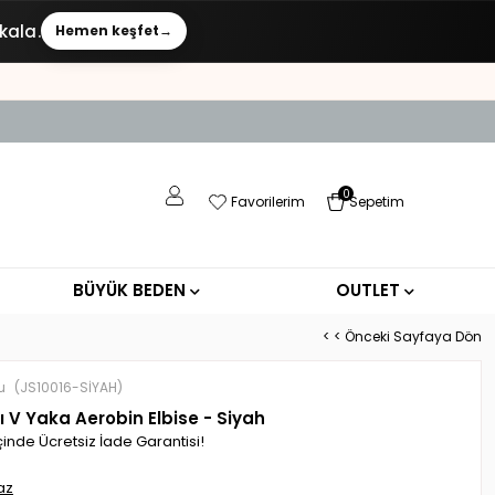
kala.
Hemen keşfet
→
0
Favorilerim
Sepetim
BÜYÜK BEDEN
OUTLET
< < Önceki Sayfaya Dön
u
(JS10016-SİYAH)
lı V Yaka Aerobin Elbise - Siyah
çinde Ücretsiz İade Garantisi!
az