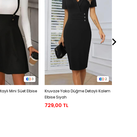
3
2
aylı Mini Süet Elbise
Kruvaze Yaka Düğme Detaylı Kalem
Yırtmaç D
Elbise Siyah
Elbise Siy
729,00 TL
579,00 