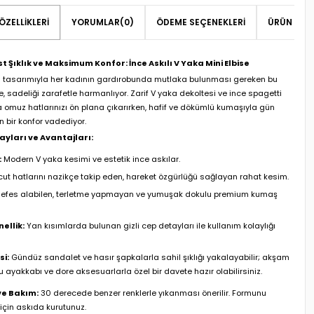
ÖZELLIKLERI
YORUMLAR
(0)
ÖDEME SEÇENEKLERI
ÜRÜN ÖNER
t Şıklık ve Maksimum Konfor: İnce Askılı V Yaka Mini Elbise
tasarımıyla her kadının gardırobunda mutlaka bulunması gereken bu
e, sadeliği zarafetle harmanlıyor. Zarif V yaka dekoltesi ve ince spagetti
a omuz hatlarınızı ön plana çıkarırken, hafif ve dökümlü kumaşıyla gün
 bir konfor vadediyor.
ayları ve Avantajları:
:
Modern V yaka kesimi ve estetik ince askılar.
ut hatlarını nazikçe takip eden, hareket özgürlüğü sağlayan rahat kesim.
efes alabilen, terletme yapmayan ve yumuşak dokulu premium kumaş
ellik:
Yan kısımlarda bulunan gizli cep detayları ile kullanım kolaylığı
si:
Gündüz sandalet ve hasır şapkalarla sahil şıklığı yakalayabilir; akşam
u ayakkabı ve dore aksesuarlarla özel bir davete hazır olabilirsiniz.
e Bakım:
30 derecede benzer renklerle yıkanması önerilir. Formunu
için askıda kurutunuz.