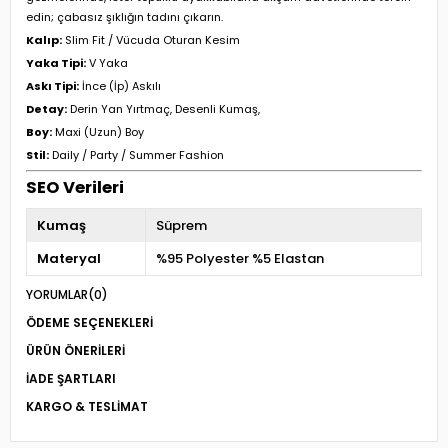
edin; çabasız şıklığın tadını çıkarın.
Kalıp:
Slim Fit / Vücuda Oturan Kesim
Yaka Tipi:
V Yaka
Askı Tipi:
İnce (İp) Askılı
Detay:
Derin Yan Yırtmaç, Desenli Kumaş,
Boy:
Maxi (Uzun) Boy
Stil:
Daily / Party / Summer Fashion
SEO Verileri
Kumaş
Süprem
Materyal
%95 Polyester %5 Elastan
YORUMLAR
(0)
ÖDEME SEÇENEKLERI
ÜRÜN ÖNERILERI
İADE ŞARTLARI
KARGO & TESLIMAT