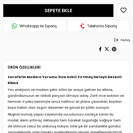
Whatsapp ile Sipariş
Telefonla Sipariş
Paylaş
ÜRÜN ÖZELLIKLERI
Zarafetin Modern Yorumu: İnce Askılı Yırtmaç Detaylı Desenli
Elbise
Yaz enerjisini ve modern şehir stilini bir araya getiren bu elbise,
gardırobunuzun en iddialı parçası olmaya aday. Zarif ince askıları ve
feminen V yaka kesimiyle omuz hattınızı ön plana çıkarırken, boydan
boya hakim olan özgün desenleri ile görsel bir şölen sunuyor.
Akışkan kumaş yapısı sayesinde vücudunuzu nazikçe saran bu
model, derin yırtmaç detayıyla hem hareket özgürlüğü sağlıyor hem
de stilinize cesur bir dokunuş katıyor. İster şık bir sandaletle gündüz
gezmelerinde, ister topuklu ayakkabılarla akşam davetlerinde tercih