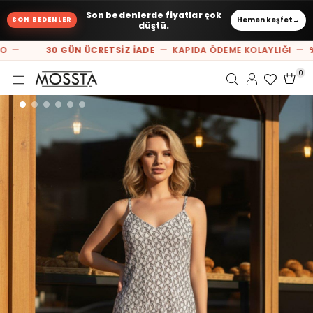
Son bedenlerde fiyatlar çok
Hemen keşfet
→
SON BEDENLER
düştü.
O —
30 GÜN ÜCRETSİZ İADE
— KAPIDA ÖDEME KOLAYLIĞI —
%
0