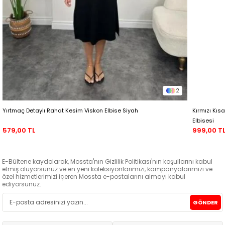
2
Yırtmaç Detaylı Rahat Kesim Viskon Elbise Siyah
Kırmızı Kıs
Elbisesi
579,00 TL
999,00 T
E-Bültene kaydolarak, Mossta'nın Gizlilik Politikası'nın koşullarını kabul
etmiş oluyorsunuz ve en yeni koleksiyonlarımızı, kampanyalarımızı ve
özel hizmetlerimizi içeren Mossta e-postalarını almayı kabul
ediyorsunuz.
GÖNDER