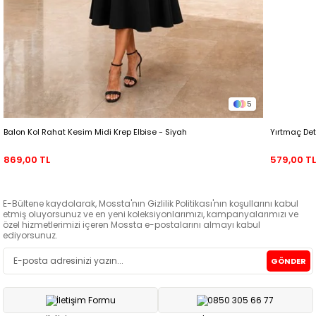
5
Balon Kol Rahat Kesim Midi Krep Elbise - Siyah
Yırtmaç Det
869,00 TL
579,00 T
E-Bültene kaydolarak, Mossta'nın Gizlilik Politikası'nın koşullarını kabul
etmiş oluyorsunuz ve en yeni koleksiyonlarımızı, kampanyalarımızı ve
özel hizmetlerimizi içeren Mossta e-postalarını almayı kabul
ediyorsunuz.
GÖNDER
İletişim Formu
0850 305 66 77