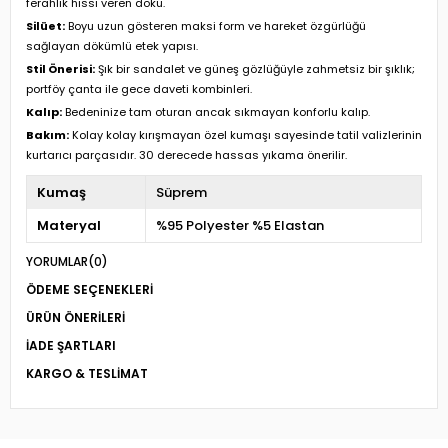
ferahlık hissi veren doku.
Silüet:
Boyu uzun gösteren maksi form ve hareket özgürlüğü
sağlayan dökümlü etek yapısı.
Stil Önerisi:
Şık bir sandalet ve güneş gözlüğüyle zahmetsiz bir şıklık;
portföy çanta ile gece daveti kombinleri.
Kalıp:
Bedeninize tam oturan ancak sıkmayan konforlu kalıp.
Bakım:
Kolay kolay kırışmayan özel kumaşı sayesinde tatil valizlerinin
kurtarıcı parçasıdır. 30 derecede hassas yıkama önerilir.
Kumaş
Süprem
Materyal
%95 Polyester %5 Elastan
YORUMLAR
(0)
ÖDEME SEÇENEKLERI
ÜRÜN ÖNERILERI
İADE ŞARTLARI
KARGO & TESLIMAT