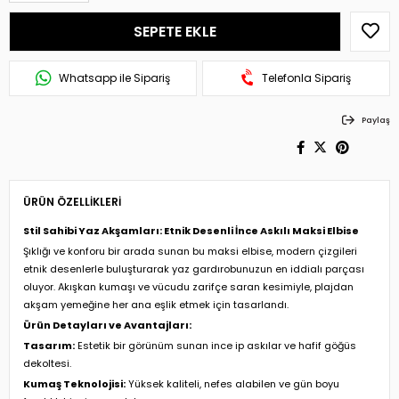
Whatsapp ile Sipariş
Telefonla Sipariş
Paylaş
ÜRÜN ÖZELLIKLERI
Stil Sahibi Yaz Akşamları: Etnik Desenli İnce Askılı Maksi Elbise
Şıklığı ve konforu bir arada sunan bu maksi elbise, modern çizgileri
etnik desenlerle buluşturarak yaz gardırobunuzun en iddialı parçası
oluyor. Akışkan kumaşı ve vücudu zarifçe saran kesimiyle, plajdan
akşam yemeğine her ana eşlik etmek için tasarlandı.
Ürün Detayları ve Avantajları:
Tasarım:
Estetik bir görünüm sunan ince ip askılar ve hafif göğüs
dekoltesi.
Kumaş Teknolojisi:
Yüksek kaliteli, nefes alabilen ve gün boyu