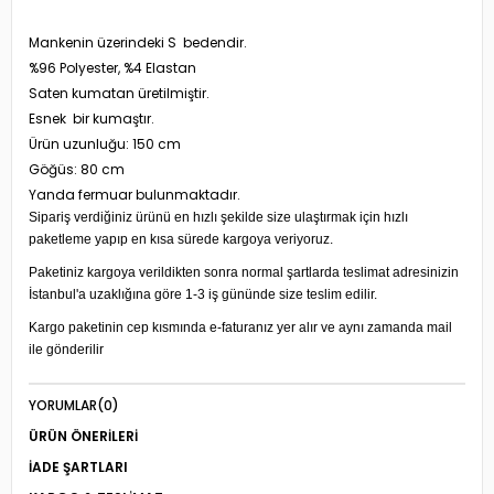
Mankenin üzerindeki S bedendir.
%96 Polyester, %4 Elastan
Saten kumatan üretilmiştir.
Esnek bir kumaştır.
Ürün uzunluğu: 150 cm
Göğüs: 80 cm
Yanda fermuar bulunmaktadır.
Sipariş verdiğiniz ürünü en hızlı şekilde size ulaştırmak için hızlı
paketleme yapıp en kısa sürede kargoya veriyoruz.
Paketiniz kargoya verildikten sonra normal şartlarda teslimat adresinizin
İstanbul'a uzaklığına göre 1-3 iş gününde size teslim edilir.
Kargo paketinin cep kısmında e-faturanız yer alır ve aynı zamanda mail
ile gönderilir
YORUMLAR
(0)
ÜRÜN ÖNERILERI
İADE ŞARTLARI