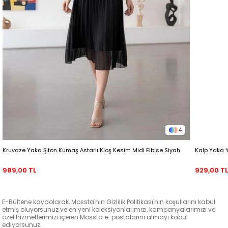
4
Kruvaze Yaka Şifon Kumaş Astarlı Kloş Kesim Midi Elbise Siyah
Kalp Yaka 
989,00 TL
929,00 T
E-Bültene kaydolarak, Mossta'nın Gizlilik Politikası'nın koşullarını kabul
etmiş oluyorsunuz ve en yeni koleksiyonlarımızı, kampanyalarımızı ve
özel hizmetlerimizi içeren Mossta e-postalarını almayı kabul
ediyorsunuz.