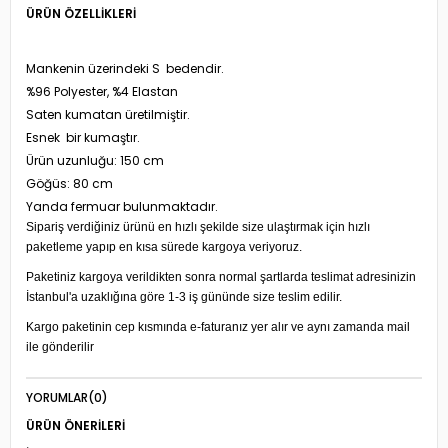
ÜRÜN ÖZELLIKLERI
Mankenin üzerindeki S bedendir.
%96 Polyester, %4 Elastan
Saten kumatan üretilmiştir.
Esnek bir kumaştır.
Ürün uzunluğu: 150 cm
Göğüs: 80 cm
Yanda fermuar bulunmaktadır.
Sipariş verdiğiniz ürünü en hızlı şekilde size ulaştırmak için hızlı
paketleme yapıp en kısa sürede kargoya veriyoruz.
Paketiniz kargoya verildikten sonra normal şartlarda teslimat adresinizin
İstanbul'a uzaklığına göre 1-3 iş gününde size teslim edilir.
Kargo paketinin cep kısmında e-faturanız yer alır ve aynı zamanda mail
ile gönderilir
YORUMLAR
(0)
ÜRÜN ÖNERILERI