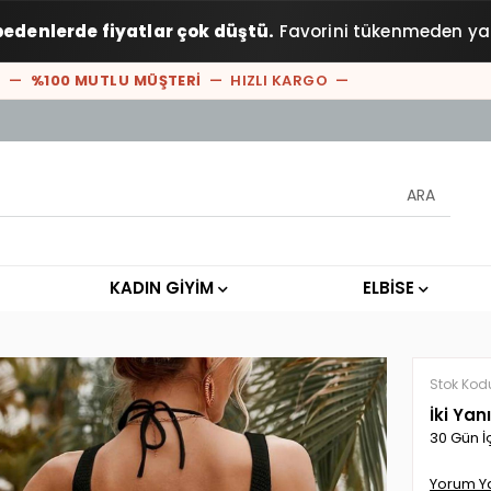
bedenlerde fiyatlar çok düştü.
Favorini tükenmeden ya
—
%100 MUTLU MÜŞTERİ
— HIZLI KARGO —
KADIN GİYİM
ELBİSE
Stok Kod
İki Yan
30 Gün İ
Yorum Y