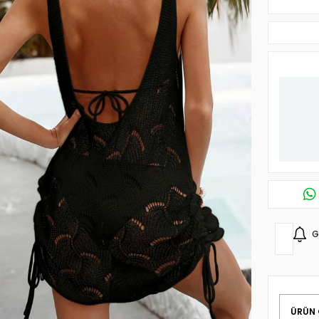
G
ÜRÜN 