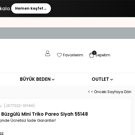
kala.
Hemen keşfet
→
0
Favorilerim
Sepetim
BÜYÜK BEDEN
OUTLET
< < Önceki Sayfaya Dön
u
(JS77022-SİYAH)
ı Büzgülü Mini Triko Pareo Siyah 55148
çinde Ücretsiz İade Garantisi!
az