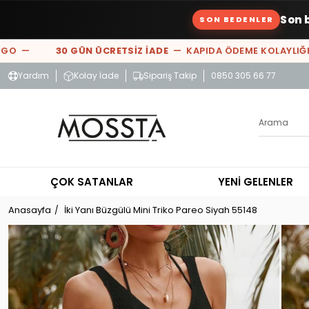
Son 
SON BEDENLER
O —
30 GÜN ÜCRETSİZ İADE
— KAPIDA ÖDEME KOLAYLIĞI 
Yardım
Kolay İade
Sipariş Takip
0850 305 66 77
ÇOK SATANLAR
YENİ GELENLER
Anasayfa
İki Yanı Büzgülü Mini Triko Pareo Siyah 55148