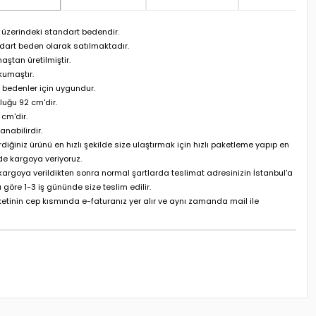
üzerindeki standart bedendir.
dart beden olarak satılmaktadır.
maştan üretilmiştir.
kumaştır.
bedenler için uygundur.
luğu 92 cm'dir.
cm'dir.
anabilirdir.
rdiğiniz ürünü en hızlı şekilde size ulaştırmak için hızlı paketleme yapıp en
de kargoya veriyoruz.
 kargoya verildikten sonra normal şartlarda teslimat adresinizin İstanbul'a
 göre 1-3 iş gününde size teslim edilir.
etinin cep kısmında e-faturanız yer alır ve aynı zamanda mail ile