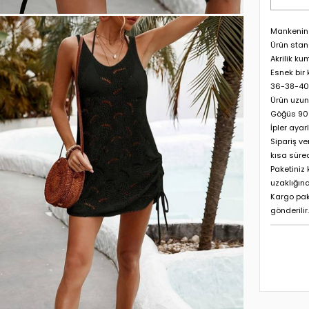
Mankenin 
Ürün stan
Akrilik ku
Esnek bir 
36-38-40 
Ürün uzun
Göğüs 90 
İpler ayarl
Sipariş ve
kısa süre
Paketiniz
uzaklığına
Kargo pak
gönderilir.