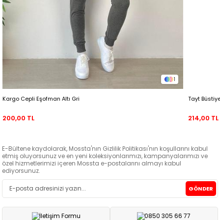
1
Kargo Cepli Eşofman Altı Gri
Tayt Büstiy
200,00 TL
214,00 TL
E-Bültene kaydolarak, Mossta'nın Gizlilik Politikası'nın koşullarını kabul
etmiş oluyorsunuz ve en yeni koleksiyonlarımızı, kampanyalarımızı ve
özel hizmetlerimizi içeren Mossta e-postalarını almayı kabul
ediyorsunuz.
GÖNDER
İletişim Formu
0850 305 66 77