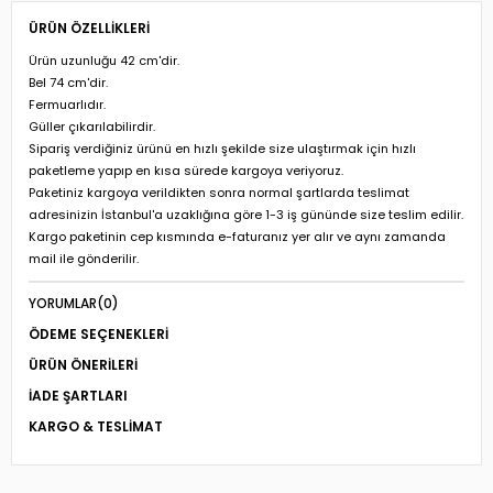
ÜRÜN ÖZELLIKLERI
Ürün uzunluğu 42 cm'dir.
Bel 74 cm'dir.
Fermuarlıdır.
Güller çıkarılabilirdir.
Sipariş verdiğiniz ürünü en hızlı şekilde size ulaştırmak için hızlı
paketleme yapıp en kısa sürede kargoya veriyoruz.
Paketiniz kargoya verildikten sonra normal şartlarda teslimat
adresinizin İstanbul'a uzaklığına göre 1-3 iş gününde size teslim edilir.
Kargo paketinin cep kısmında e-faturanız yer alır ve aynı zamanda
mail ile gönderilir.
YORUMLAR
(0)
ÖDEME SEÇENEKLERI
ÜRÜN ÖNERILERI
İADE ŞARTLARI
KARGO & TESLIMAT