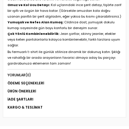
Omuz ve Kol Ucu Detayı:
Kol uçlarındaki ince şerit detayı, tişörte zarif
bir ışıltı ve özgün bir hava katar. (Görselde omuzdan kola doğru
uzanan parıltılı bir şerit algıladım, eğer yoksa bu kısmı çıkarabilirsiniz.)
Yumuşak ve Nefes Alan Kumaş:
Cildinize dost, yumuşak dokulu
kumaşı sayesinde gün boyu konforlu bir deneyim sunar.
Çok Yönlü Kombinlenebilirlik:
Jean şortlar, skinny jeanler, etekler
veya keten pantolonlarla kolayca kombinlenebilir, farklı tarzlara uyum
sağlar.
Bu fermuarlı t-shirt ile günlük stilinize dinamik bir dokunuş katın. Şıklığı
ve rahatlığı bir arada arayanların favorisi olmaya aday bu parçayı
gardırobunuza eklemenin tam zamanı!
YORUMLAR
(0)
ÖDEME SEÇENEKLERI
ÜRÜN ÖNERILERI
İADE ŞARTLARI
KARGO & TESLIMAT