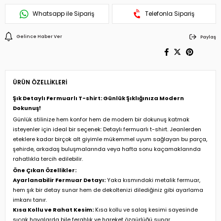
Whatsapp ile Sipariş
Telefonla Sipariş
Gelince Haber Ver
Paylaş
ÜRÜN ÖZELLIKLERI
Şık Detaylı Fermuarlı T-shirt: Günlük Şıklığınıza Modern
Dokunuş!
Günlük stilinize hem konfor hem de modern bir dokunuş katmak
isteyenler için ideal bir seçenek: Detaylı fermuarlı t-shirt. Jeanlerden
eteklere kadar birçok alt giyimle mükemmel uyum sağlayan bu parça,
şehirde, arkadaş buluşmalarında veya hafta sonu kaçamaklarında
rahatlıkla tercih edilebilir.
Öne Çıkan Özellikler:
Ayarlanabilir Fermuar Detayı:
Yaka kısmındaki metalik fermuar,
hem şık bir detay sunar hem de dekoltenizi dilediğiniz gibi ayarlama
imkanı tanır.
Kısa Kollu ve Rahat Kesim:
Kısa kollu ve salaş kesimi sayesinde
sıcak havalarda bile ferahlık ve hareket özgürlüğü sunar.