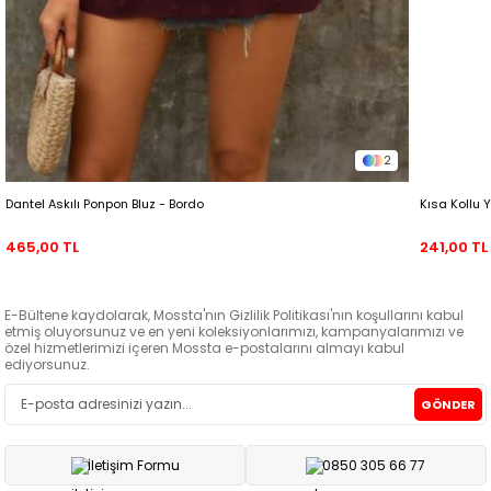
2
Dantel Askılı Ponpon Bluz - Bordo
Kısa Kollu 
465,00 TL
241,00 TL
E-Bültene kaydolarak, Mossta'nın Gizlilik Politikası'nın koşullarını kabul
etmiş oluyorsunuz ve en yeni koleksiyonlarımızı, kampanyalarımızı ve
özel hizmetlerimizi içeren Mossta e-postalarını almayı kabul
ediyorsunuz.
GÖNDER
İletişim Formu
0850 305 66 77