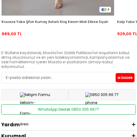
4
Kruvaze Yaka Şifon Kumaş Astarlı Kloş Kesim Midi Elbise Siyah
Kalp Yaka 
989,00 TL
929,00 T
E-Bültene kaydolarak, Mossta'nın Gizlilik Politikası'nın koşullarını kabul
etmiş oluyorsunuz ve en yeni koleksiyonlarımızı, kampanyalarımızı ve
özel hizmetlerimizi içeren Mossta e-postalarını almayı kabul
ediyorsunuz.
GÖNDER
İletişim Formu
0850 305 66 77
WhatsApp Destek 0850 305 6677
Yardım
Kurumsal