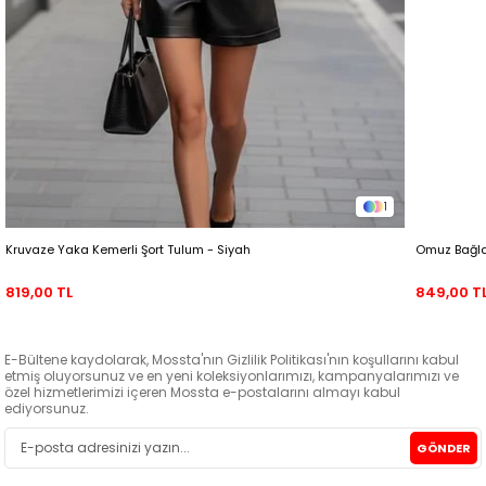
1
Kruvaze Yaka Kemerli Şort Tulum - Siyah
Omuz Bağlam
819,00 TL
849,00 T
E-Bültene kaydolarak, Mossta'nın Gizlilik Politikası'nın koşullarını kabul
etmiş oluyorsunuz ve en yeni koleksiyonlarımızı, kampanyalarımızı ve
özel hizmetlerimizi içeren Mossta e-postalarını almayı kabul
ediyorsunuz.
GÖNDER