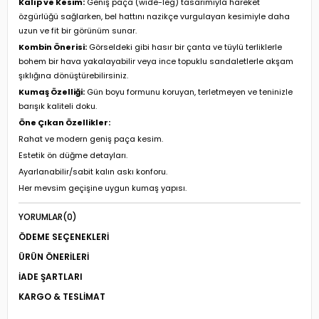
Kalıp ve Kesim:
Geniş paça (wide-leg) tasarımıyla hareket
özgürlüğü sağlarken, bel hattını nazikçe vurgulayan kesimiyle daha
uzun ve fit bir görünüm sunar.
Kombin Önerisi:
Görseldeki gibi hasır bir çanta ve tüylü terliklerle
bohem bir hava yakalayabilir veya ince topuklu sandaletlerle akşam
şıklığına dönüştürebilirsiniz.
Kumaş Özelliği:
Gün boyu formunu koruyan, terletmeyen ve teninizle
barışık kaliteli doku.
Öne Çıkan Özellikler:
Rahat ve modern geniş paça kesim.
Estetik ön düğme detayları.
Ayarlanabilir/sabit kalın askı konforu.
Her mevsim geçişine uygun kumaş yapısı.
YORUMLAR
(0)
ÖDEME SEÇENEKLERI
ÜRÜN ÖNERILERI
İADE ŞARTLARI
KARGO & TESLIMAT