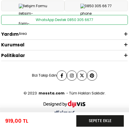
İletişim Formu
0850 305 66 77
WhatsApp Destek 0850 305 6677
Yardım
Kurumsal
Politikalar
Bizi Takip Edin
© 2023
mossta.com
- Tüm Hakları Saklıdır.
0
919,00 TL
Anasayfa
Menü
Favorilerim
Sepetim
Üye Girişi