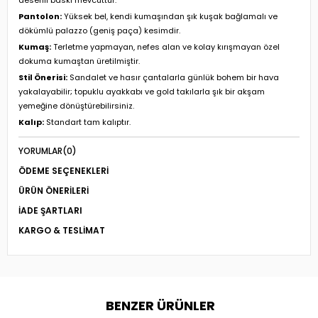
Pantolon:
Yüksek bel, kendi kumaşından şık kuşak bağlamalı ve
dökümlü palazzo (geniş paça) kesimdir.
Kumaş:
Terletme yapmayan, nefes alan ve kolay kırışmayan özel
dokuma kumaştan üretilmiştir.
Stil Önerisi:
Sandalet ve hasır çantalarla günlük bohem bir hava
yakalayabilir; topuklu ayakkabı ve gold takılarla şık bir akşam
yemeğine dönüştürebilirsiniz.
Kalıp:
Standart tam kalıptır.
YORUMLAR
(0)
ÖDEME SEÇENEKLERI
ÜRÜN ÖNERILERI
İADE ŞARTLARI
KARGO & TESLIMAT
BENZER ÜRÜNLER