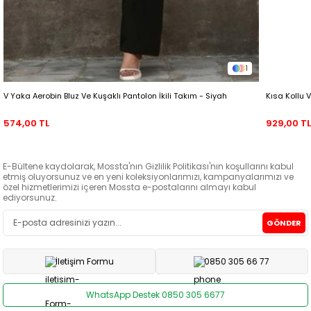
1
V Yaka Aerobin Bluz Ve Kuşaklı Pantolon İkili Takım - Siyah
Kısa Kollu V
574,00 TL
929,00 T
E-Bültene kaydolarak, Mossta'nın Gizlilik Politikası'nın koşullarını kabul
etmiş oluyorsunuz ve en yeni koleksiyonlarımızı, kampanyalarımızı ve
özel hizmetlerimizi içeren Mossta e-postalarını almayı kabul
ediyorsunuz.
GÖNDER
İletişim Formu
0850 305 66 77
WhatsApp Destek 0850 305 6677