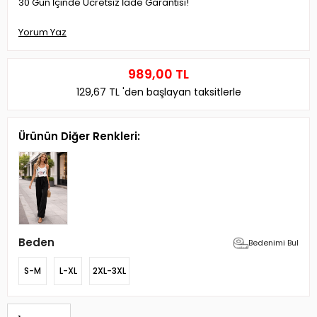
30 Gün İçinde Ücretsiz İade Garantisi!
Yorum Yaz
989,00 TL
129,67 TL
'den başlayan taksitlerle
Ürünün Diğer Renkleri:
Beden
Bedenimi Bul
S-M
L-XL
2XL-3XL