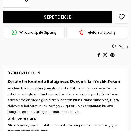
Whatsapp ile Sipariş
Telefonla Sipariş
Paylaş
ÜRÜN ÖZELLIKLERI
Zarafetin Konforla Buluşması: Desenli İkili Yazlık Takım
Modern kadının stilini yansıtan bu ikili takım, sofistike desenleri ve
rahat kesimiyle gardırobunuza taze bir soluk getiriyor. Hafif dokusu
sayesinde en sıcak günlerde bile ferah bir kullanım sunarken, kuşak
detayıyla bel formunuzu zarifçe vurgular. koleksiyonunun bu özel
parçası, çabasız şıklığın anahtarını sunuyor.
Ürün Detayları:
Bluz:
V yaka, ayarlanabilir ince askılı ve ön panelinde estetik çiçek
desenli baskı mevcuttur.